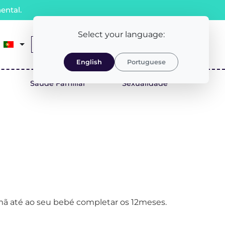
ental.
Select your language:
0
Receita Médica
LOGIN/REGISTO
English
Portuguese
Saúde Familiar
Sexualidade
ã até ao seu bebé completar os 12meses.