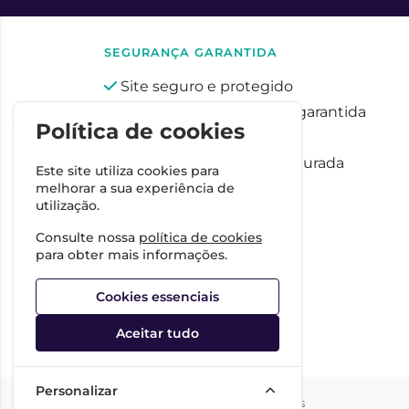
SEGURANÇA GARANTIDA
Site seguro e protegido
Privacidade totalmente garantida
Política de cookies
Pagamentos seguros
Proteção de dados assegurada
Este site utiliza cookies para
melhorar a sua experiência de
utilização.
Consulte nossa
política de cookies
para obter mais informações.
Cookies essenciais
Aceitar tudo
Personalizar
©2026 Todos os direitos reservados