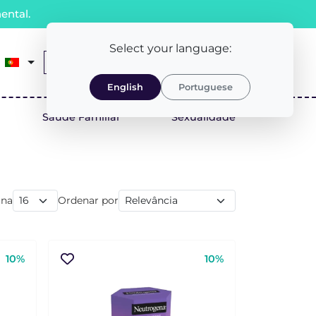
ental.
Select your language:
0
Receita Médica
LOGIN/REGISTO
English
Portuguese
Saúde Familiar
Sexualidade
ina
Ordenar por
10%
10%