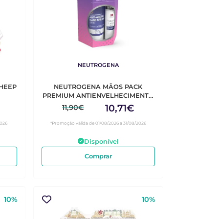
NEUTROGENA
SHEEP
NEUTROGENA MÃOS PACK
PREMIUM ANTIENVELHECIMENTO
+ OFERTA STICK LAB SPF20
10,71€
11,90€
2026
*Promoção válida de 01/08/2026 a 31/08/2026
Disponível
Comprar
10%
10%