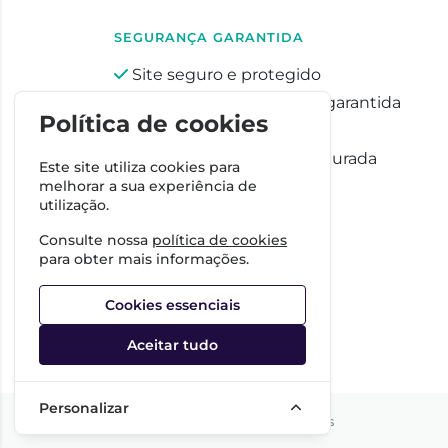
SEGURANÇA GARANTIDA
Site seguro e protegido
Privacidade totalmente garantida
Política de cookies
Pagamentos seguros
Proteção de dados assegurada
Este site utiliza cookies para
melhorar a sua experiência de
utilização.
Consulte nossa
política de cookies
para obter mais informações.
Cookies essenciais
Aceitar tudo
Personalizar
©2026 Todos os direitos reservados