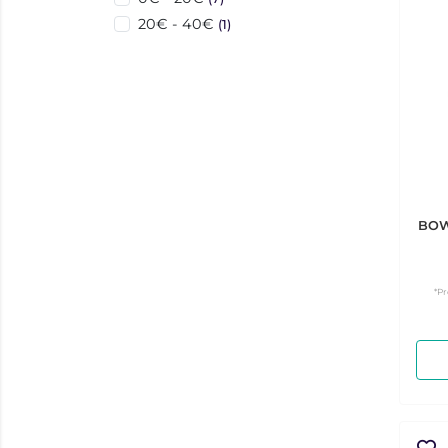
20€ - 40€
(1)
BOW
*Pr