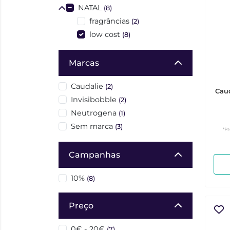
NATAL
(8)
fragrâncias
(2)
low cost
(8)
Marcas
Caudalie
(2)
Caud
Invisibobble
(2)
Neutrogena
(1)
Sem marca
(3)
*Pr
Campanhas
10%
(8)
Preço
0€ - 20€
(7)