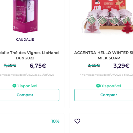
CAUDALIE
alie Thé des Vignes LipHand
ACCENTRA HELLO WINTER 
Duo 2022
MILK SOAP
6,75€
3,29€
7,50€
3,65€
omoção válida de 01/08/2026 a 31/08/2026
*Promoção válida de 01/07/2026 a 31/07/
Disponível
Disponível
Comprar
Comprar
10%