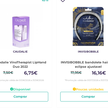
10%
CAUDALIE
INVISIBOBBLE
dalie VinoTherapist LipHand
INVISIBOBBLE bandolete hai
Duo 2022
eclipse ajustavel
6,75€
16,16€
7,50€
17,95€
omoção válida de 01/08/2026 a 31/08/2026
*Promoção válida de 01/07/2026 a 31/07/
Disponível
Poucas unidades
Comprar
Comprar