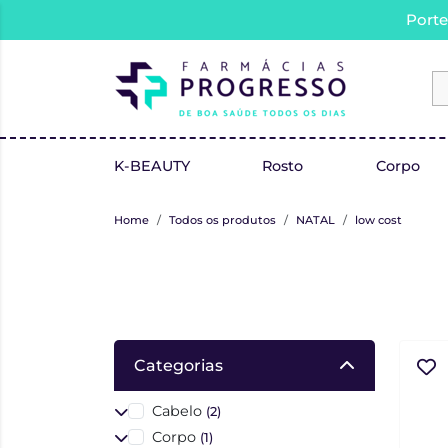
Porte
K-BEAUTY
Rosto
Corpo
Home
Todos os produtos
NATAL
low cost
Categorias
Cabelo
(2)
Corpo
(1)