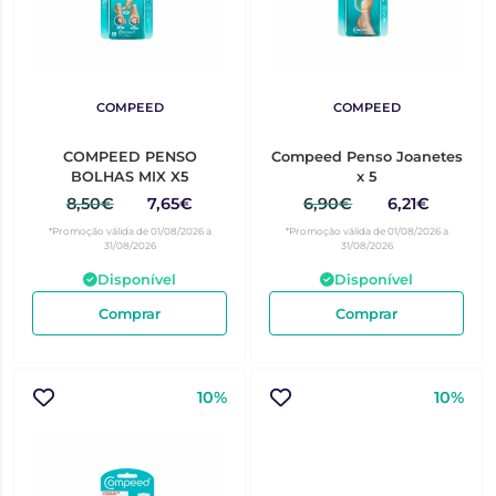
COMPEED
COMPEED
COMPEED PENSO
Compeed Penso Joanetes
BOLHAS MIX X5
x 5
8,50€
7,65€
6,90€
6,21€
*Promoção válida de 01/08/2026 a
*Promoção válida de 01/08/2026 a
31/08/2026
31/08/2026
Disponível
Disponível
Comprar
Comprar
10%
10%