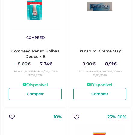
COMPEED
Compeed Penso Bolhas
Transpirol Creme 50 g
Dedos x 8
8,60€
7,74€
9,90€
8,91€
*Promoção válida de 01/08/2026 a
*Promoção válida de 01/07/2026 a
31/08/2026
31/07/2026
Disponível
Disponível
Comprar
Comprar
10%
23%+10%