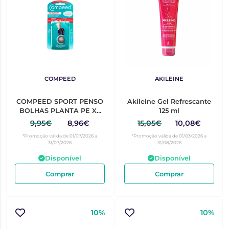
COMPEED
AKILEINE
COMPEED SPORT PENSO
Akileine Gel Refrescante
BOLHAS PLANTA PE X5
125 ml
5UNIDADE(S)
9,95€
8,96€
15,05€
10,08€
*Promoção válida de 01/07/2026 a
*Promoção válida de 01/03/2026 a
31/07/2026
31/08/2026
Disponível
Disponível
Comprar
Comprar
10%
10%