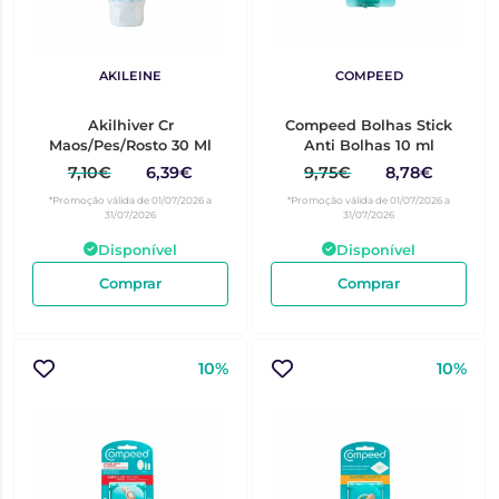
AKILEINE
COMPEED
Akilhiver Cr
Compeed Bolhas Stick
Maos/Pes/Rosto 30 Ml
Anti Bolhas 10 ml
7,10€
6,39€
9,75€
8,78€
*Promoção válida de 01/07/2026 a
*Promoção válida de 01/07/2026 a
31/07/2026
31/07/2026
Disponível
Disponível
Comprar
Comprar
10%
10%