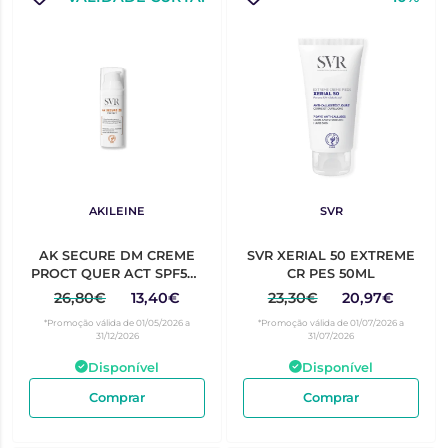
AKILEINE
SVR
AK SECURE DM CREME
SVR XERIAL 50 EXTREME
PROCT QUER ACT SPF50+
CR PES 50ML
50ML
26,80€
13,40€
23,30€
20,97€
*Promoção válida de 01/05/2026 a
*Promoção válida de 01/07/2026 a
31/12/2026
31/07/2026
Disponível
Disponível
Comprar
Comprar