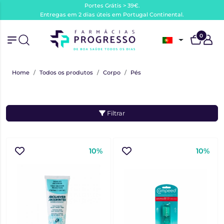
Portes Grátis > 39€.
Entregas em 2 dias úteis em Portugal Continental.
0
Home
Todos os produtos
Corpo
Pés
Filtrar
10%
10%