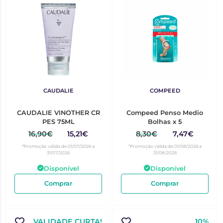
CAUDALIE
COMPEED
CAUDALIE VINOTHER CR
Compeed Penso Medio
PES 75ML
Bolhas x 5
16,90€
15,21€
8,30€
7,47€
*Promoção válida de 01/07/2026 a
*Promoção válida de 01/08/2026 a
31/07/2026
31/08/2026
Disponível
Disponível
Comprar
Comprar
VALIDADE CURTA!
10%