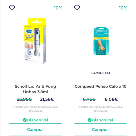
10%
10%
COMPEED
Scholl Liq Anti Fung
Compeed Penso Calo x 10
Unhas 3,8ml
23,95€
21,56€
6,75€
6,08€
*Promoção válida de 01/07/2026 a
*Promoção válida de 01/07/2026 a
31/07/2026
31/07/2026
Disponível
Disponível
Comprar
Comprar