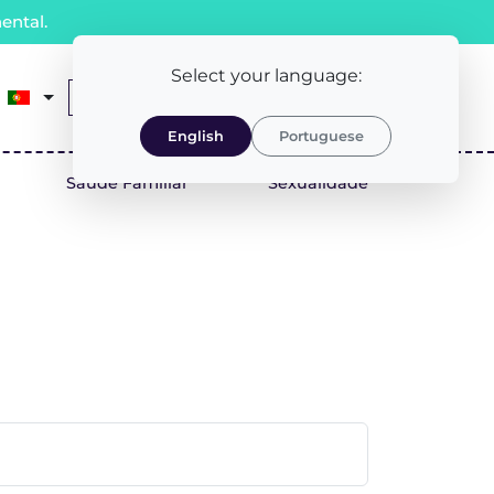
ental.
Select your language:
0
Receita Médica
LOGIN/REGISTO
English
Portuguese
Saúde Familiar
Sexualidade