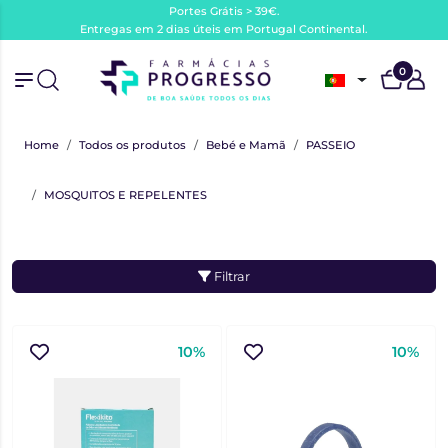
Portes Grátis > 39€.
Entregas em 2 dias úteis em Portugal Continental.
0
Home
Todos os produtos
Bebé e Mamã
PASSEIO
MOSQUITOS E REPELENTES
Filtrar
10%
10%