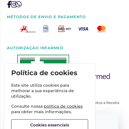
MÉTODOS DE ENVIO E PAGAMENTO
AUTORIZAÇÃO INFARMED
Política de cookies
Este site utiliza cookies para
melhorar a sua experiência de
utilização.
Autorizado a Disponibilizar Medicamentos Não Sujeitos a Receita
Consulte nossa
política de cookies
Médica através da Internet pelo Infarmed. I.P.
para obter mais informações.
Direção Técnica
Select your language:
Dra. Cátia Costa
Cookies essenciais
FARMÁCIA IMPERIAL, Complexo Farmacêutico da Guerra