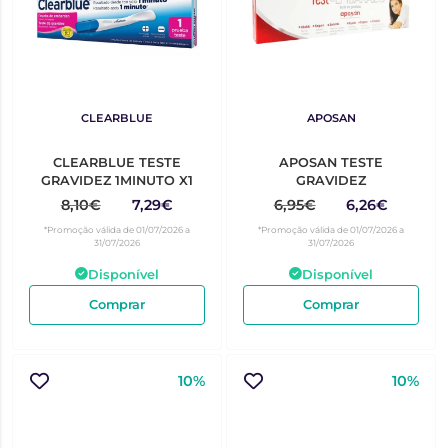
CLEARBLUE
APOSAN
CLEARBLUE TESTE
APOSAN TESTE
GRAVIDEZ 1MINUTO X1
GRAVIDEZ
8,10€
7,29€
6,95€
6,26€
*Promoção válida de 01/07/2026 a
*Promoção válida de 01/07/2026 a
31/07/2026
31/07/2026
Disponível
Disponível
Comprar
Comprar
10%
10%