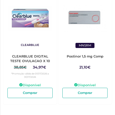
CLEARBLUE
MNSRM
CLEARBLUE DIGITAL
Postinor 1,5 mg Comp
TESTE OVULACAO X 10
38,85€
34,97€
21,10€
*Promoção válida de 01/07/2026 a
31/07/2026
Disponível
Disponível
Comprar
Comprar