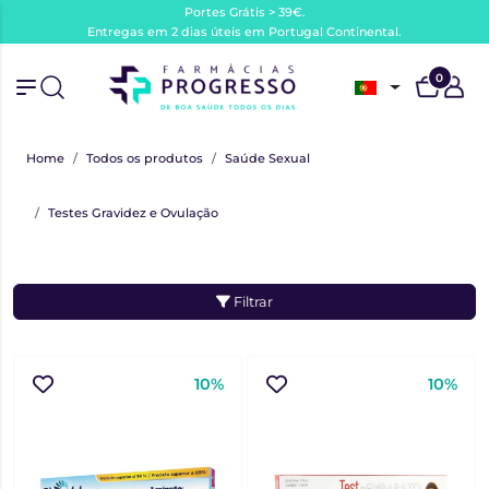
Portes Grátis > 39€.
Entregas em 2 dias úteis em Portugal Continental.
0
Home
Todos os produtos
Saúde Sexual
Testes Gravidez e Ovulação
Filtrar
10%
10%