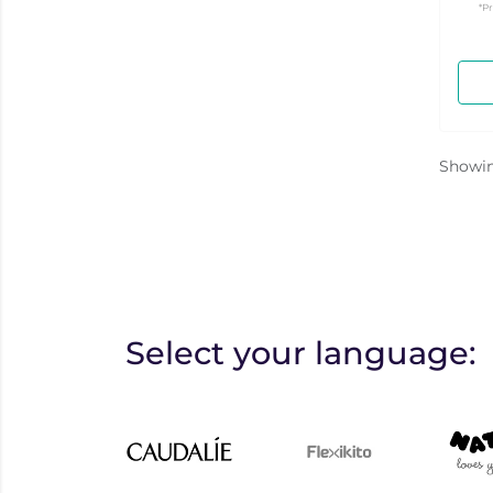
*P
Showi
Select your language: