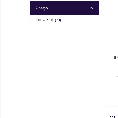
Preço
0€ - 20€
(28)
El
*P