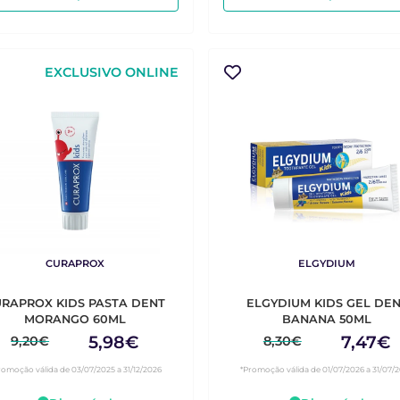
EXCLUSIVO ONLINE
CURAPROX
ELGYDIUM
RAPROX KIDS PASTA DENT
ELGYDIUM KIDS GEL DE
MORANGO 60ML
BANANA 50ML
5,98€
7,47€
9,20€
8,30€
romoção válida de 03/07/2025 a 31/12/2026
*Promoção válida de 01/07/2026 a 31/07/