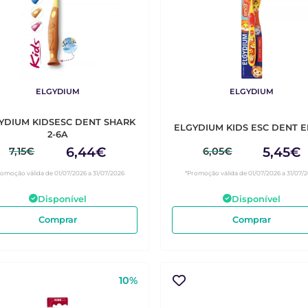
ELGYDIUM
ELGYDIUM
YDIUM KIDSESC DENT SHARK
ELGYDIUM KIDS ESC DENT E
2-6A
6,44€
5,45€
7,15€
6,05€
romoção válida de 01/07/2026 a 31/07/2026
*Promoção válida de 01/07/2026 a 31/07/
Disponível
Disponível
Comprar
Comprar
10%