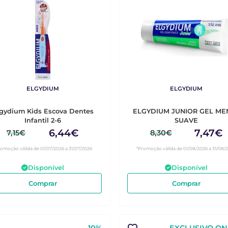
ELGYDIUM
ELGYDIUM
gydium Kids Escova Dentes
ELGYDIUM JUNIOR GEL ME
Infantil 2-6
SUAVE
6,44€
7,47€
7,15€
8,30€
romoção válida de 01/07/2026 a 31/07/2026
*Promoção válida de 01/08/2026 a 31/08/
Disponível
Disponível
Comprar
Comprar