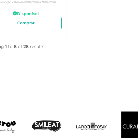
romoção válida de 01/07/2026 a 31/07/2026
Disponível
Comprar
ng
1
to
8
of
28
results