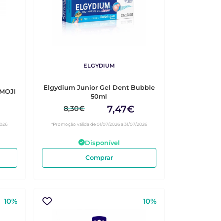
ELGYDIUM
Elgydium Junior Gel Dent Bubble
MOJI
50ml
7,47€
8,30€
2026
*Promoção válida de 01/07/2026 a 31/07/2026
Disponível
Comprar
10%
10%