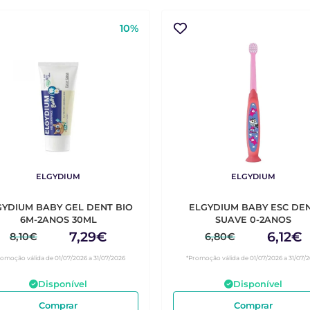
10%
ELGYDIUM
ELGYDIUM
GYDIUM BABY GEL DENT BIO
ELGYDIUM BABY ESC DE
6M-2ANOS 30ML
SUAVE 0-2ANOS
7,29€
6,12€
8,10€
6,80€
romoção válida de 01/07/2026 a 31/07/2026
*Promoção válida de 01/07/2026 a 31/07/
Disponível
Disponível
Comprar
Comprar