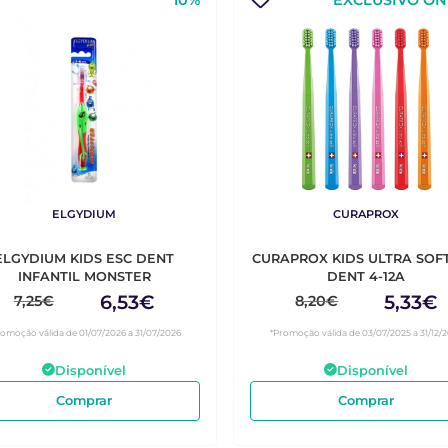
10%
EXCLUSIVO ON
ELGYDIUM
CURAPROX
ELGYDIUM KIDS ESC DENT
CURAPROX KIDS ULTRA SOF
INFANTIL MONSTER
DENT 4-12A
6,53€
5,33€
7,25€
8,20€
romoção válida de 01/07/2026 a 31/07/2026
*Promoção válida de 03/07/2025 a 31/12/
Disponível
Disponível
Comprar
Comprar