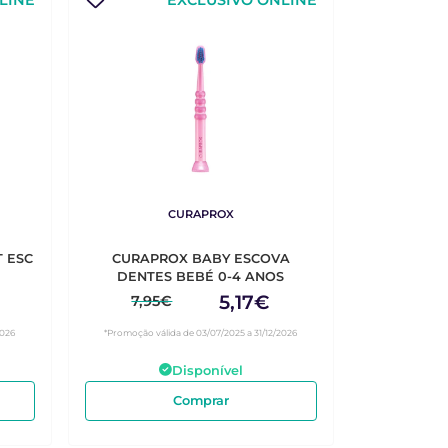
LINE
EXCLUSIVO ONLINE
CURAPROX
T ESC
CURAPROX BABY ESCOVA
DENTES BEBÉ 0-4 ANOS
5,17€
7,95€
2026
*Promoção válida de 03/07/2025 a 31/12/2026
Disponível
Comprar