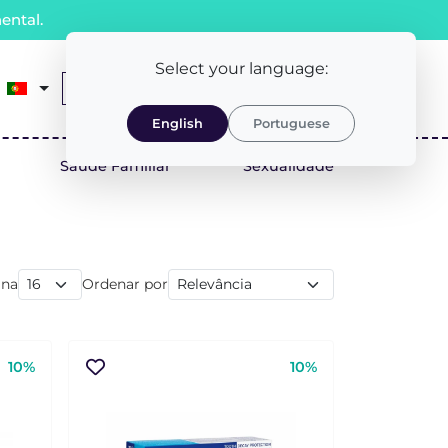
ental.
Select your language:
0
Receita Médica
LOGIN/REGISTO
English
Portuguese
Saúde Familiar
Sexualidade
ina
Ordenar por
10%
10%