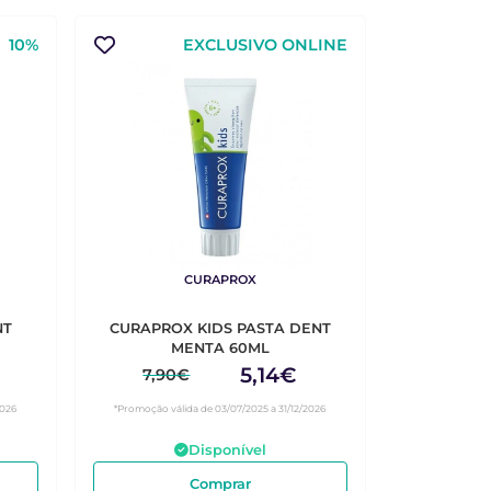
10%
EXCLUSIVO ONLINE
CURAPROX
NT
CURAPROX KIDS PASTA DENT
MENTA 60ML
5,14€
7,90€
2026
*Promoção válida de 03/07/2025 a 31/12/2026
Disponível
Comprar