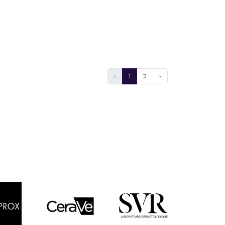
‹
1
2
›