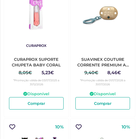
CURAPROX
CURAPROX SUPORTE
SUAVINEX COUTURE
CHUPETA BABY CORAL
CORRENTE PREMIUM AZ
CL
8,05€
5,23€
9,40€
8,46€
*Promoção válida de 03/07/2025 a
*Promoção válida de 01/07/2026 a
31/12/2026
31/07/2026
Disponível
Disponível
Comprar
Comprar
10%
10%