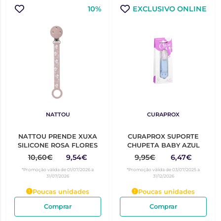
10%
EXCLUSIVO ONLINE
NATTOU
CURAPROX
NATTOU PRENDE XUXA
CURAPROX SUPORTE
SILICONE ROSA FLORES
CHUPETA BABY AZUL
10,60€
9,54€
9,95€
6,47€
*Promoção válida de 01/07/2026 a
*Promoção válida de 03/07/2025 a
31/07/2026
31/12/2026
Poucas unidades
Poucas unidades
Comprar
Comprar