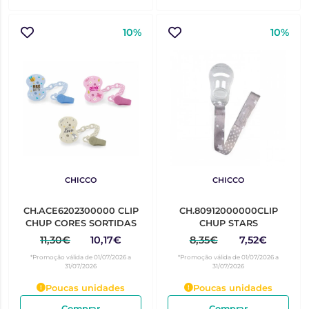
10%
10%
CHICCO
CHICCO
CH.ACE6202300000 CLIP
CH.80912000000CLIP
CHUP CORES SORTIDAS
CHUP STARS
11,30€
10,17€
8,35€
7,52€
*Promoção válida de 01/07/2026 a
*Promoção válida de 01/07/2026 a
31/07/2026
31/07/2026
Poucas unidades
Poucas unidades
Comprar
Comprar