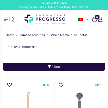
Portes Grátis > 39€.
Entregas em 2 dias úteis em Portugal Continental.
0
Home
Todos os produtos
Bebé e Mamã
Chupetas
CLIPS E CORRENTES
Filtrar
10%
10%