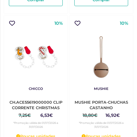
10%
10%
CHICCO
MUSHIE
CH.ACE55619000000 CLIP
MUSHIE PORTA-CHUCHAS
CORRENTE CHRISTMAS
CASTANHO
7,25€
6,53€
18,80€
16,92€
*Promoção válida de 01/07/2026 a
*Promoção válida de 01/07/2026 a
31/07/2026
31/07/2026
Poucas unidades
Poucas unidades