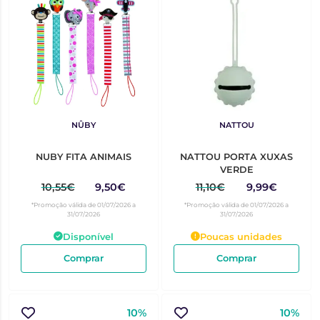
NÛBY
NATTOU
NUBY FITA ANIMAIS
NATTOU PORTA XUXAS
VERDE
10,55€
9,50€
11,10€
9,99€
*Promoção válida de 01/07/2026 a
*Promoção válida de 01/07/2026 a
31/07/2026
31/07/2026
Disponível
Poucas unidades
Comprar
Comprar
10%
10%