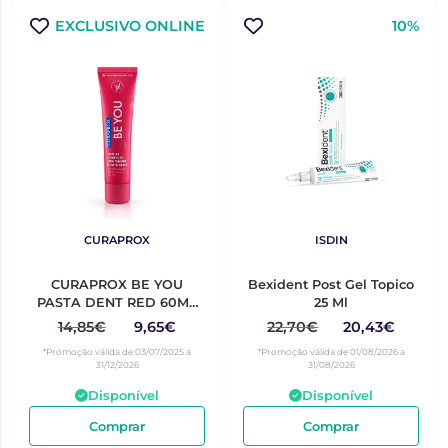
EXCLUSIVO ONLINE
10%
CURAPROX
ISDIN
CURAPROX BE YOU
Bexident Post Gel Topico
PASTA DENT RED 60ML
25 Ml
BISNAGA 60ML
14,85€
9,65€
22,70€
20,43€
VERMELHO GIN TÓNICO E
*Promoção válida de 03/07/2025 a
*Promoção válida de 01/08/2026 a
DIÓSPIRO
31/12/2026
31/08/2026
Disponível
Disponível
Comprar
Comprar