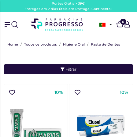
Portes Grátis > 39€.
Entregas em 2 dias úteis em Portugal Continental.
0
Home
Todos os produtos
Higiene Oral
Pasta de Dentes
Filtrar
10%
10%