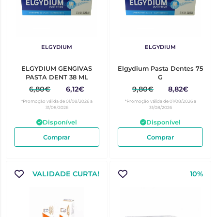
ELGYDIUM
ELGYDIUM
ELGYDIUM GENGIVAS
Elgydium Pasta Dentes 75
PASTA DENT 38 ML
G
6,80€
6,12€
9,80€
8,82€
*Promoção válida de 01/08/2026 a
*Promoção válida de 01/08/2026 a
31/08/2026
31/08/2026
Disponível
Disponível
Comprar
Comprar
VALIDADE CURTA!
10%