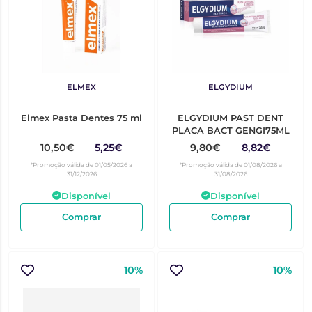
ELMEX
ELGYDIUM
Elmex Pasta Dentes 75 ml
ELGYDIUM PAST DENT
PLACA BACT GENGI75ML
10,50€
5,25€
9,80€
8,82€
*Promoção válida de 01/05/2026 a
*Promoção válida de 01/08/2026 a
31/12/2026
31/08/2026
Disponível
Disponível
Comprar
Comprar
10%
10%