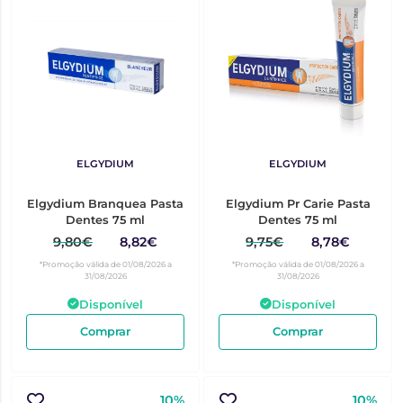
ELGYDIUM
ELGYDIUM
Elgydium Branquea Pasta
Elgydium Pr Carie Pasta
Dentes 75 ml
Dentes 75 ml
9,80€
8,82€
9,75€
8,78€
*Promoção válida de 01/08/2026 a
*Promoção válida de 01/08/2026 a
31/08/2026
31/08/2026
Disponível
Disponível
Comprar
Comprar
10%
10%