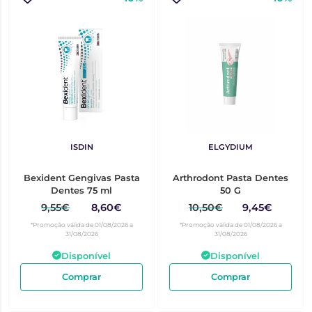
ISDIN
ELGYDIUM
Bexident Gengivas Pasta
Arthrodont Pasta Dentes
Dentes 75 ml
50 G
9,55€
8,60€
10,50€
9,45€
*Promoção válida de 01/08/2026 a
*Promoção válida de 01/08/2026 a
31/08/2026
31/08/2026
Disponível
Disponível
Comprar
Comprar