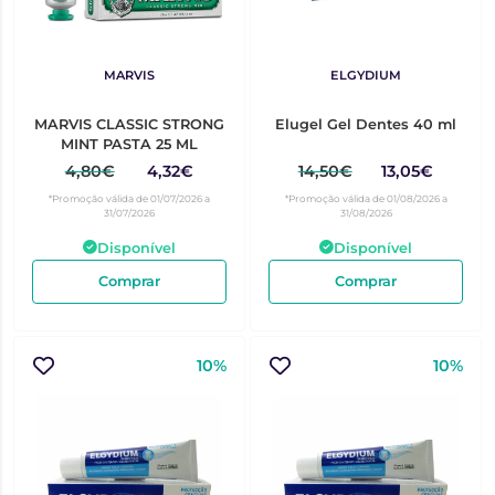
MARVIS
ELGYDIUM
MARVIS CLASSIC STRONG
Elugel Gel Dentes 40 ml
MINT PASTA 25 ML
4,80€
4,32€
14,50€
13,05€
*Promoção válida de 01/07/2026 a
*Promoção válida de 01/08/2026 a
31/07/2026
31/08/2026
Disponível
Disponível
Comprar
Comprar
10%
10%