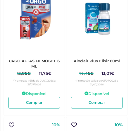
URGO AFTAS FILMOGEL 6
Aloclair Plus Elixir 60ml
ML
13,05€
11,75€
14,45€
13,01€
*Promoção válida de 01/07/2026 a
*Promoção válida de 01/07/2026 a
31/07/2026
31/07/2026
Disponível
Disponível
Comprar
Comprar
10%
10%