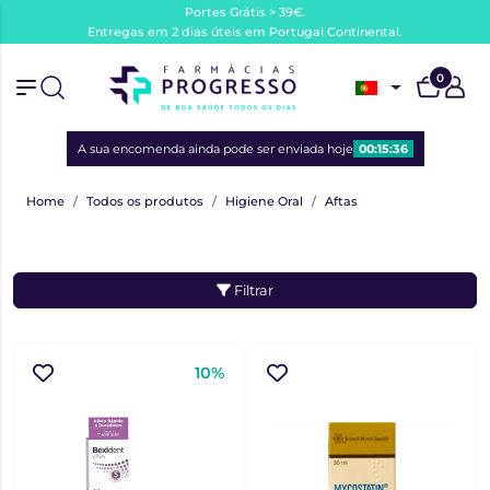
Portes Grátis > 39€.
Entregas em 2 dias úteis em Portugal Continental.
0
A sua encomenda ainda pode ser enviada hoje
00:15:36
Home
Todos os produtos
Higiene Oral
Aftas
Filtrar
10%