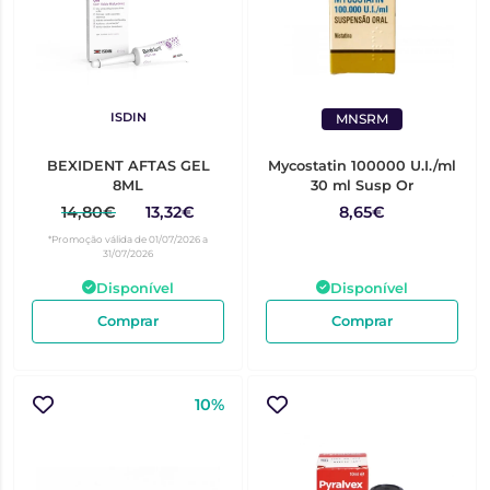
ISDIN
MNSRM
BEXIDENT AFTAS GEL
Mycostatin 100000 U.I./ml
8ML
30 ml Susp Or
14,80€
13,32€
8,65€
*Promoção válida de 01/07/2026 a
31/07/2026
Disponível
Disponível
Comprar
Comprar
10%