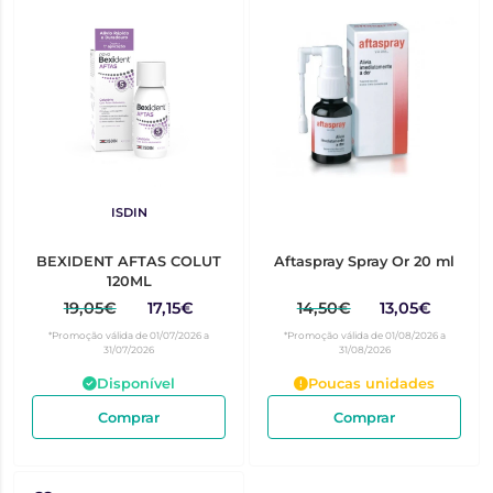
ISDIN
BEXIDENT AFTAS COLUT
Aftaspray Spray Or 20 ml
120ML
19,05€
17,15€
14,50€
13,05€
*Promoção válida de 01/07/2026 a
*Promoção válida de 01/08/2026 a
31/07/2026
31/08/2026
Disponível
Poucas unidades
Comprar
Comprar