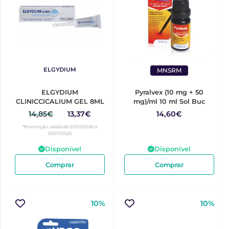
ELGYDIUM
MNSRM
ELGYDIUM
Pyralvex (10 mg + 50
CLINICCICALIUM GEL 8ML
mg)/ml 10 ml Sol Buc
14,85€
13,37€
14,60€
*Promoção válida de 01/07/2026 a
31/07/2026
Disponível
Disponível
Comprar
Comprar
10%
10%