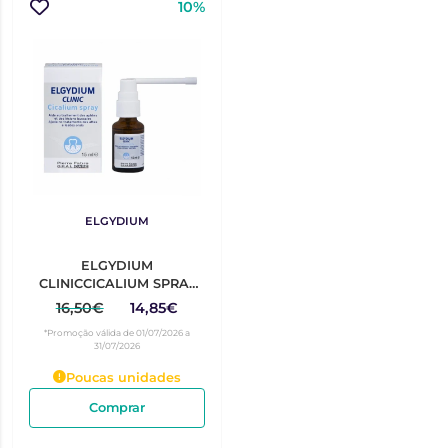
10%
ELGYDIUM
ELGYDIUM
CLINICCICALIUM SPRAY
15ML
16,50€
14,85€
*Promoção válida de 01/07/2026 a
31/07/2026
Poucas unidades
Comprar