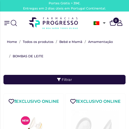
Portes Grátis > 39€.
Entregas em 2 dias úteis em Portugal Continental.
0
Home
Todos os produtos
Bebé e Mamã
Amamentação
BOMBAS DE LEITE
Filtrar
❗️EXCLUSIVO ONLINE
❗️EXCLUSIVO ONLINE