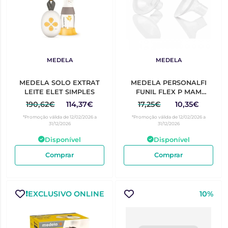
MEDELA
MEDELA
MEDELA SOLO EXTRAT
MEDELA PERSONALFI
LEITE ELET SIMPLES
FUNIL FLEX P MAM
21MMX2
190,62€
114,37€
17,25€
10,35€
*Promoção válida de 12/02/2026 a
*Promoção válida de 12/02/2026 a
31/12/2026
31/12/2026
Disponível
Disponível
Comprar
Comprar
❗️EXCLUSIVO ONLINE
10%