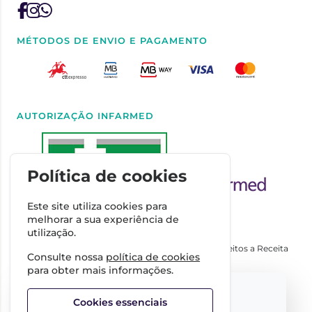
MÉTODOS DE ENVIO E PAGAMENTO
AUTORIZAÇÃO INFARMED
Política de cookies
Este site utiliza cookies para
melhorar a sua experiência de
utilização.
Autorizado a Disponibilizar Medicamentos Não Sujeitos a Receita
Consulte nossa
política de cookies
Médica através da Internet pelo Infarmed. I.P.
para obter mais informações.
Direção Técnica
Select your language:
Dra. Cátia Costa
Cookies essenciais
FARMÁCIA IMPERIAL, Complexo Farmacêutico da Guerra