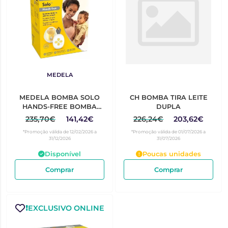
MEDELA
MEDELA BOMBA SOLO
CH BOMBA TIRA LEITE
HANDS-FREE BOMBA
DUPLA
TIRA LEITE ELÉCTRICA
235,70€
141,42€
226,24€
203,62€
SIMPLES
*Promoção válida de 12/02/2026 a
*Promoção válida de 01/07/2026 a
31/12/2026
31/07/2026
Disponível
Poucas unidades
Comprar
Comprar
❗️EXCLUSIVO ONLINE