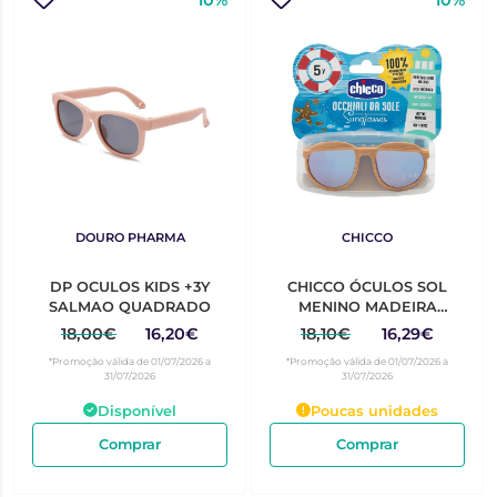
10%
10%
DOURO PHARMA
CHICCO
DP OCULOS KIDS +3Y
CHICCO ÓCULOS SOL
SALMAO QUADRADO
MENINO MADEIRA
LENTES AZUIS 5ANOS+
18,00€
16,20€
18,10€
16,29€
*Promoção válida de 01/07/2026 a
*Promoção válida de 01/07/2026 a
31/07/2026
31/07/2026
Disponível
Poucas unidades
Comprar
Comprar