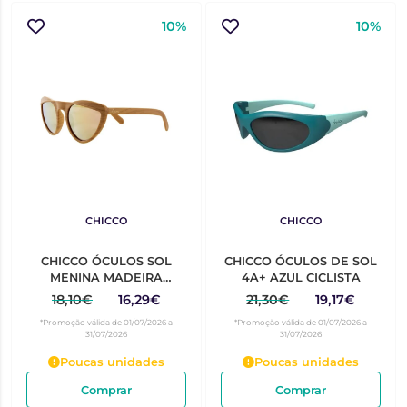
10%
10%
CHICCO
CHICCO
CHICCO ÓCULOS SOL
CHICCO ÓCULOS DE SOL
MENINA MADEIRA
4A+ AZUL CICLISTA
5ANOS+
18,10€
16,29€
21,30€
19,17€
*Promoção válida de 01/07/2026 a
*Promoção válida de 01/07/2026 a
31/07/2026
31/07/2026
Poucas unidades
Poucas unidades
Comprar
Comprar