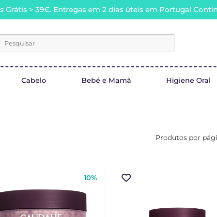
s Grátis > 39€. Entregas em 2 dias úteis em Portugal Contin
Pesquisar
Cabelo
Bebé e Mamã
Higiene Oral
Produtos por pág
10%