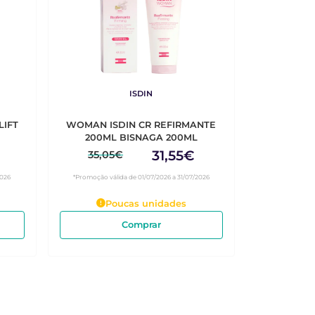
ISDIN
LIFT
WOMAN ISDIN CR REFIRMANTE
200ML BISNAGA 200ML
31,55€
35,05€
2026
*Promoção válida de 01/07/2026 a 31/07/2026
Poucas unidades
Comprar