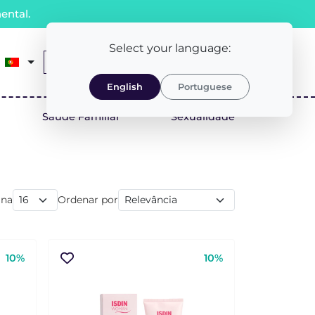
ental.
Select your language:
0
Receita Médica
LOGIN/REGISTO
English
Portuguese
Saúde Familiar
Sexualidade
ina
Ordenar por
10%
10%