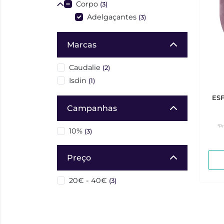
Corpo
(3)
Adelgaçantes
(3)
Marcas
Caudalie
(2)
Isdin
(1)
ES
Campanhas
*P
10%
(3)
Preço
20€ - 40€
(3)