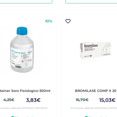
10%
tainer Soro Fisiologico 500ml
BROMILASE COMP X 20
3,83€
15,03€
4,25€
16,70€
romoção válida de 01/07/2026 a 31/07/2026
*Promoção válida de 01/07/2026 a 31/07/