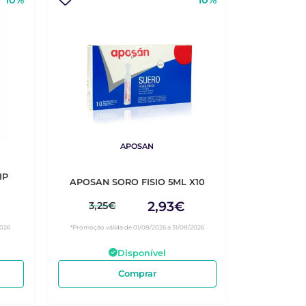
10%
10%
APOSAN
IP
APOSAN SORO FISIO 5ML X10
2,93€
3,25€
2026
*Promoção válida de 01/08/2026 a 31/08/2026
Disponível
Comprar