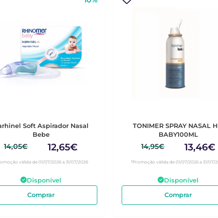
10%
rhinel Soft Aspirador Nasal
TONIMER SPRAY NASAL H
Bebe
BABY100ML
12,65€
13,46€
14,05€
14,95€
romoção válida de 01/07/2026 a 31/07/2026
*Promoção válida de 01/07/2026 a 31/07/
Disponível
Disponível
Comprar
Comprar