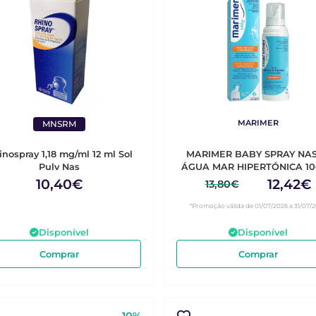
MARIMER
MNSRM
inospray 1,18 mg/ml 12 ml Sol
MARIMER BABY SPRAY NA
Pulv Nas
ÁGUA MAR HIPERTÓNICA 1
10,40€
12,42€
13,80€
*Promoção válida de 01/07/2026 a 31/07/
Disponível
Disponível
Comprar
Comprar