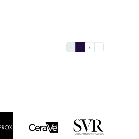
‹
1
2
›