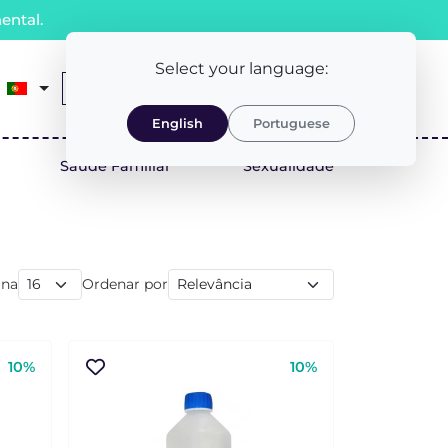
ental.
Select your language:
0
Receita Médica
LOGIN/REGISTO
English
Portuguese
Saúde Familiar
Sexualidade
ina
Ordenar por
10%
10%