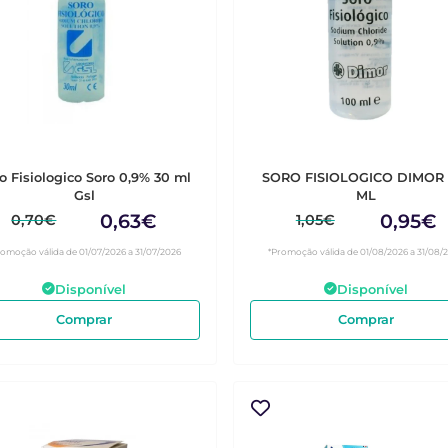
o Fisiologico Soro 0,9% 30 ml
SORO FISIOLOGICO DIMOR 
Gsl
ML
0,63€
0,95€
0,70€
1,05€
romoção válida de 01/07/2026 a 31/07/2026
*Promoção válida de 01/08/2026 a 31/08/
Disponível
Disponível
Comprar
Comprar