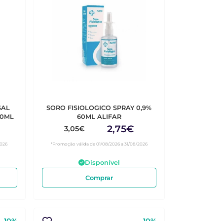
SAL
SORO FISIOLOGICO SPRAY 0,9%
00ML
60ML ALIFAR
2,75€
3,05€
2026
*Promoção válida de 01/08/2026 a 31/08/2026
Disponível
Comprar