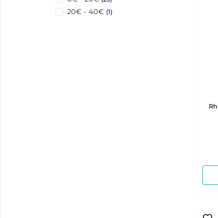
20€ - 40€
(1)
Rh