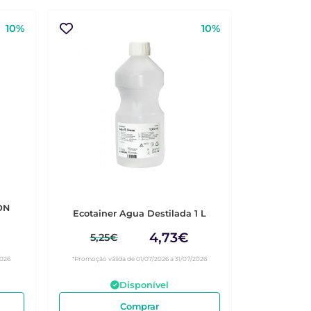
10%
10%
ON
Ecotainer Agua Destilada 1 L
4,73€
5,25€
2026
*Promoção válida de 01/07/2026 a 31/07/2026
Disponível
Comprar