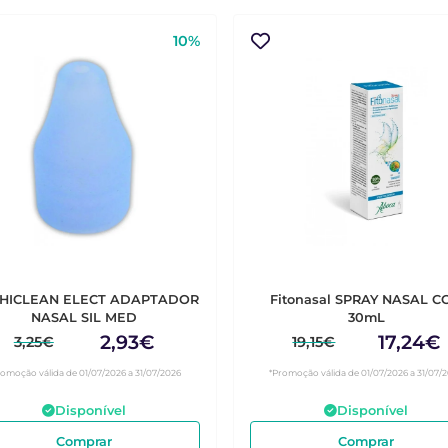
10%
HICLEAN ELECT ADAPTADOR
Fitonasal SPRAY NASAL C
NASAL SIL MED
30mL
2,93€
17,24€
3,25€
19,15€
romoção válida de 01/07/2026 a 31/07/2026
*Promoção válida de 01/07/2026 a 31/07/
Disponível
Disponível
Comprar
Comprar