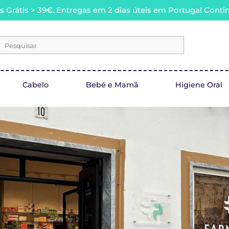
s Grátis > 39€. Entregas em 2 dias úteis em Portugal Contin
Pesquisar
Cabelo
Bebé e Mamã
Higiene Oral