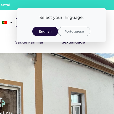
ental.
Select your language:
0
Receita Médica
LOGIN/REGISTO
English
Portuguese
Saúde Familiar
Sexualidade