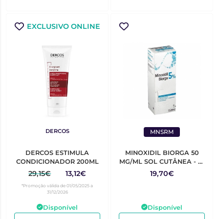
EXCLUSIVO ONLINE
DERCOS
BIORGA
MNSRM
DERCOS ESTIMULA
MINOXIDIL BIORGA 50
CONDICIONADOR 200ML
MG/ML SOL CUTÂNEA - 1 -
60 ML
29,15€
13,12€
19,70€
*Promoção válida de 01/05/2025 a
31/12/2026
Disponível
Disponível