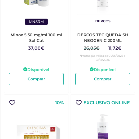
DERCOS
MNSRM
Minox 5 50 mg/ml 100 ml
DERCOS TEC QUEDA SH
Sol Cut
NEOGENIC 200ML
37,00€
26,05€
11,72€
*Promoção válida de 01/05/2025 a
31/12/2026
Disponível
Disponível
Comprar
Comprar
10%
EXCLUSIVO ONLINE