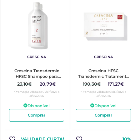
CRESCINA
CRESCINA
Crescina Transdermic
Crescina HFSC
HFSC Shampoo para
Transdermic Tratamento
Mulher 200ml
Completo para Homem
23,10€
20,79€
190,30€
171,27€
1300 10+10
*Promoção válida de 01/07/2026 a
*Promoção válida de 01/07/2026 a
31/07/2026
31/07/2026
Disponível
Disponível
Comprar
Comprar
VALIDADE CURTA!
10%