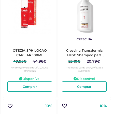
CRESCINA
OTEZIA SPH LOCAO
Crescina Transdermic
CAPILAR 100ML
HFSC Shampoo para
Homem 200ml
49,95€
44,96€
23,10€
20,79€
*Promoção válida de 01/07/2026 a
*Promoção válida de 01/07/2026 a
31/07/2026
31/07/2026
Disponível
Disponível
Comprar
Comprar
10%
10%