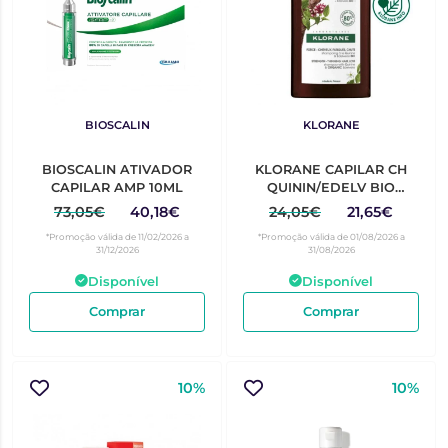
BIOSCALIN
KLORANE
BIOSCALIN ATIVADOR
KLORANE CAPILAR CH
CAPILAR AMP 10ML
QUININ/EDELV BIO
400ML
73,05€
40,18€
24,05€
21,65€
*Promoção válida de 11/02/2026 a
*Promoção válida de 01/08/2026 a
31/12/2026
31/08/2026
Disponível
Disponível
Comprar
Comprar
10%
10%