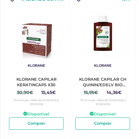
KLORANE
KLORANE
KLORANE CAPILAR
KLORANE CAPILAR CH
KERATINCAPS X30
QUININ/EDELV BIO
200ML
30,90€
15,45€
15,95€
14,36€
*Promoção válida de 01/05/2026 a
*Promoção válida de 01/08/2026 a
31/12/2026
31/08/2026
Disponível
Disponível
Comprar
Comprar