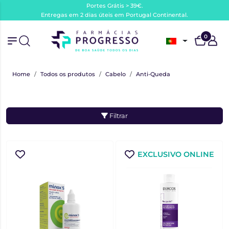
Portes Grátis > 39€.
Entregas em 2 dias úteis em Portugal Continental.
0
Home
Todos os produtos
Cabelo
Anti-Queda
Filtrar
EXCLUSIVO ONLINE