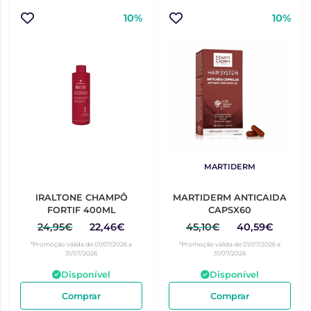
10%
10%
MARTIDERM
IRALTONE CHAMPÔ
MARTIDERM ANTICAIDA
FORTIF 400ML
CAPSX60
24,95€
22,46€
45,10€
40,59€
*Promoção válida de 01/07/2026 a
*Promoção válida de 01/07/2026 a
31/07/2026
31/07/2026
Disponível
Disponível
Comprar
Comprar