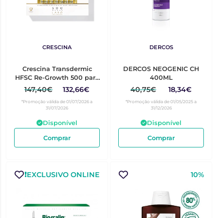
CRESCINA
DERCOS
Crescina Transdermic
DERCOS NEOGENIC CH
HFSC Re-Growth 500 para
400ML
Mulher 20 ampolas
147,40€
132,66€
40,75€
18,34€
*Promoção válida de 01/07/2026 a
*Promoção válida de 01/05/2025 a
31/07/2026
31/12/2026
Disponível
Disponível
Comprar
Comprar
❗️EXCLUSIVO ONLINE
10%