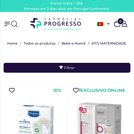
Portes Grátis > 39€.
Entregas em 2 dias úteis em Portugal Continental.
0
Home
Todos os produtos
Bebé e Mamã
KITS MATERNIDADE
Filtrar
10%
❗️EXCLUSIVO ONLINE