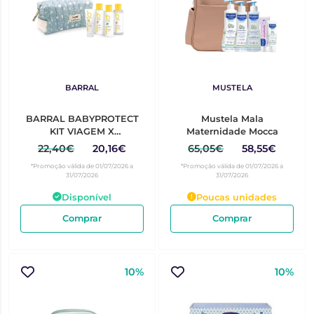
BARRAL
MUSTELA
BARRAL BABYPROTECT
Mustela Mala
KIT VIAGEM X
Maternidade Mocca
LAVANDISKA
22,40€
20,16€
65,05€
58,55€
*Promoção válida de 01/07/2026 a
*Promoção válida de 01/07/2026 a
31/07/2026
31/07/2026
Disponível
Poucas unidades
Comprar
Comprar
10%
10%