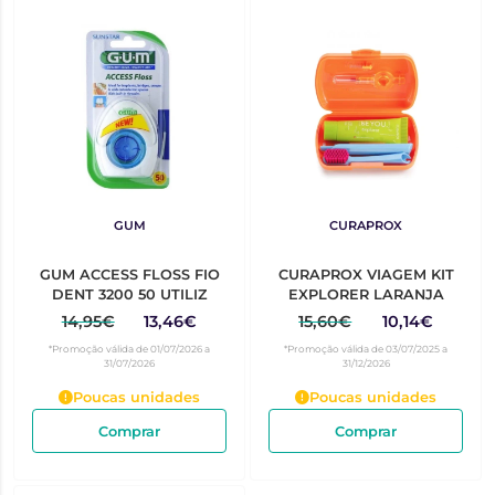
GUM
CURAPROX
GUM ACCESS FLOSS FIO
CURAPROX VIAGEM KIT
DENT 3200 50 UTILIZ
EXPLORER LARANJA
14,95€
13,46€
15,60€
10,14€
*Promoção válida de 01/07/2026 a
*Promoção válida de 03/07/2025 a
31/07/2026
31/12/2026
Poucas unidades
Poucas unidades
Comprar
Comprar