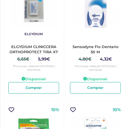
ELGYDIUM
ELGYDIUM CLINICCERA
Sensodyne Fio Dentario
ORTHOPROTECT TIRA X7
50 M
6,65€
5,99€
4,80€
4,32€
*Promoção válida de 01/07/2026 a
*Promoção válida de 01/07/2026 a
31/07/2026
31/07/2026
Disponível
Disponível
Comprar
Comprar
10%
10%