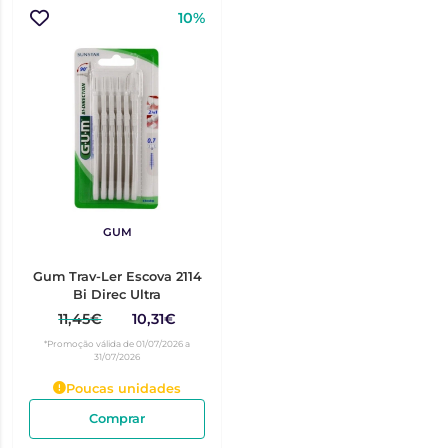
10%
GUM
Gum Trav-Ler Escova 2114
Bi Direc Ultra
11,45€
10,31€
*Promoção válida de 01/07/2026 a
31/07/2026
Poucas unidades
Comprar