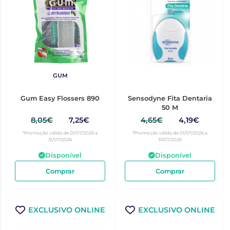
GUM
Gum Easy Flossers 890
Sensodyne Fita Dentaria
50 M
8,05€
7,25€
4,65€
4,19€
*Promoção válida de 01/07/2026 a
*Promoção válida de 01/07/2026 a
31/07/2026
31/07/2026
Disponível
Disponível
Comprar
Comprar
EXCLUSIVO ONLINE
EXCLUSIVO ONLINE