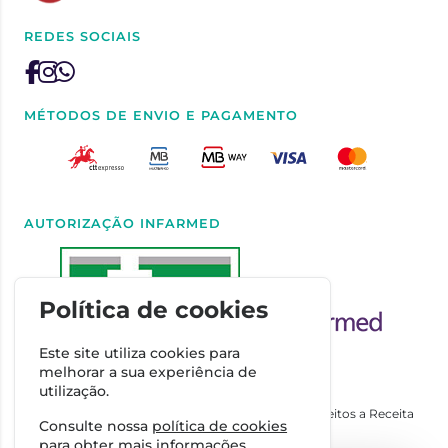
REDES SOCIAIS
MÉTODOS DE ENVIO E PAGAMENTO
AUTORIZAÇÃO INFARMED
Política de cookies
Este site utiliza cookies para
melhorar a sua experiência de
utilização.
Autorizado a Disponibilizar Medicamentos Não Sujeitos a Receita
Consulte nossa
política de cookies
Médica através da Internet pelo Infarmed. I.P.
para obter mais informações.