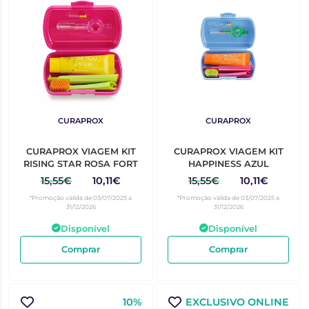
CURAPROX
CURAPROX
CURAPROX VIAGEM KIT
CURAPROX VIAGEM KIT
RISING STAR ROSA FORT
HAPPINESS AZUL
15,55€
10,11€
15,55€
10,11€
*Promoção válida de 03/07/2025 a
*Promoção válida de 03/07/2025 a
31/12/2026
31/12/2026
Disponível
Disponível
Comprar
Comprar
10%
EXCLUSIVO ONLINE