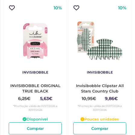
10%
10%
INVISIBOBBLE
INVISIBOBBLE
INVISIBOBBLE ORIGINAL
Invisibobble Clipstar All
TRUE BLACK
Stars Country Club
6,25€
5,63€
10,95€
9,86€
*Promoção válida de 01/07/2026 a
*Promoção válida de 01/07/2026 a
31/07/2026
31/07/2026
Disponível
Poucas unidades
Comprar
Comprar