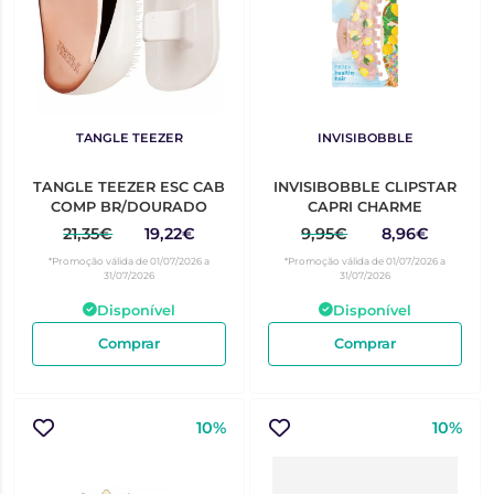
TANGLE TEEZER
INVISIBOBBLE
TANGLE TEEZER ESC CAB
INVISIBOBBLE CLIPSTAR
COMP BR/DOURADO
CAPRI CHARME
21,35€
19,22€
9,95€
8,96€
*Promoção válida de 01/07/2026 a
*Promoção válida de 01/07/2026 a
31/07/2026
31/07/2026
Disponível
Disponível
Comprar
Comprar
10%
10%