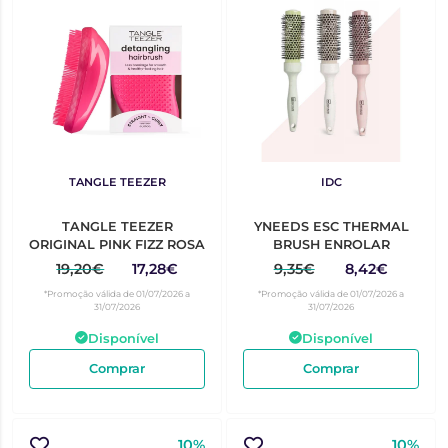
TANGLE TEEZER
IDC
TANGLE TEEZER
YNEEDS ESC THERMAL
ORIGINAL PINK FIZZ ROSA
BRUSH ENROLAR
19,20€
17,28€
9,35€
8,42€
*Promoção válida de 01/07/2026 a
*Promoção válida de 01/07/2026 a
31/07/2026
31/07/2026
Disponível
Disponível
Comprar
Comprar
10%
10%