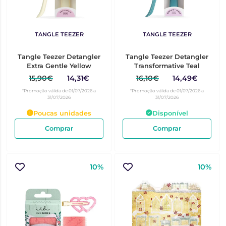
TANGLE TEEZER
TANGLE TEEZER
Tangle Teezer Detangler
Tangle Teezer Detangler
Extra Gentle Yellow
Transformative Teal
15,90€
14,31€
16,10€
14,49€
*Promoção válida de 01/07/2026 a
*Promoção válida de 01/07/2026 a
31/07/2026
31/07/2026
Poucas unidades
Disponível
Comprar
Comprar
10%
10%