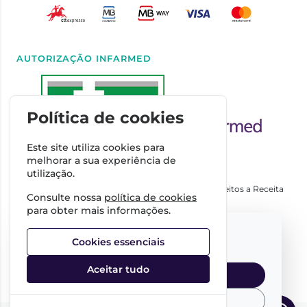
AUTORIZAÇÃO INFARMED
Política de cookies
Este site utiliza cookies para
melhorar a sua experiência de
utilização.
Autorizado a Disponibilizar Medicamentos Não Sujeitos a Receita
Consulte nossa
política de cookies
Médica através da Internet pelo Infarmed. I.P.
para obter mais informações.
Direção Técnica
Select your language:
Dra. Cátia Costa
Cookies essenciais
FARMÁCIA IMPERIAL, Complexo Farmacêutico da Guerra
Junqueiro, S.A.
Aceitar tudo
NIPC:
509342485
English
Portuguese