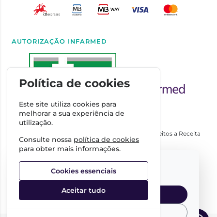
AUTORIZAÇÃO INFARMED
Política de cookies
Este site utiliza cookies para
melhorar a sua experiência de
utilização.
Autorizado a Disponibilizar Medicamentos Não Sujeitos a Receita
Consulte nossa
política de cookies
Médica através da Internet pelo Infarmed. I.P.
para obter mais informações.
Direção Técnica
Select your language:
Dra. Cátia Costa
Cookies essenciais
FARMÁCIA IMPERIAL, Complexo Farmacêutico da Guerra
Junqueiro, S.A.
Aceitar tudo
NIPC:
509342485
English
Portuguese