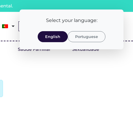
ental.
Select your language:
0
Receita Médica
LOGIN/REGISTO
English
Portuguese
Saúde Familiar
Sexualidade