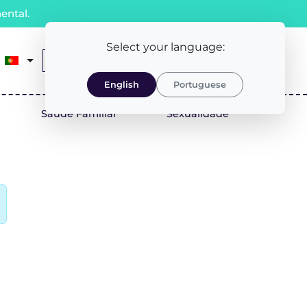
ental.
Select your language:
0
Receita Médica
LOGIN/REGISTO
English
Portuguese
Saúde Familiar
Sexualidade