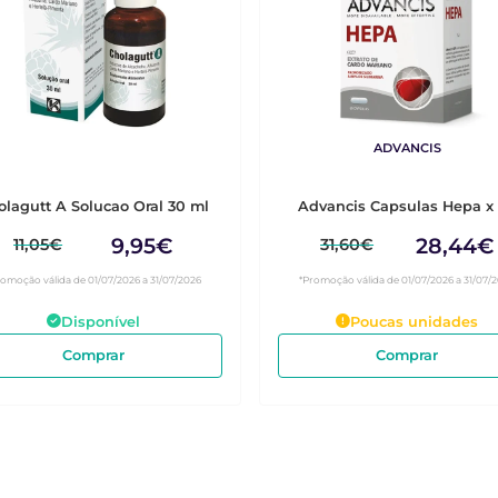
ADVANCIS
olagutt A Solucao Oral 30 ml
Advancis Capsulas Hepa x
9,95€
28,44€
11,05€
31,60€
romoção válida de 01/07/2026 a 31/07/2026
*Promoção válida de 01/07/2026 a 31/07/
Disponível
Poucas unidades
Comprar
Comprar