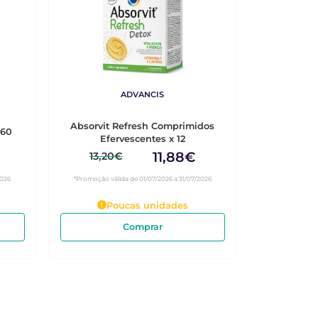
ADVANCIS
Absorvit Refresh Comprimidos
 60
Efervescentes x 12
11,88€
13,20€
2026
*Promoção válida de 01/07/2026 a 31/07/2026
Poucas unidades
Comprar