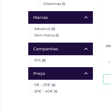
Vitaminas
(1)
Marcas
Advancis
(2)
Sem marca
(1)
Ch
Campanhas
10%
(3)
*P
Preço
0€ - 20€
(2)
20€ - 40€
(1)