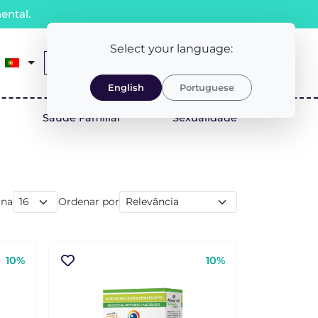
ental.
Select your language:
0
Receita Médica
LOGIN/REGISTO
English
Portuguese
Saúde Familiar
Sexualidade
ina
Ordenar por
10%
10%