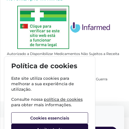
Autorizado a Disponibilizar Medicamentos Não Sujeitos a Receita
Médica através da Internet pelo Infarmed. I.P.
Política de cookies
Direção Técnica
Dra. Cátia Costa
Este site utiliza cookies para
FARMÁCIA IMPERIAL, Complexo Farmacêutico da Guerra
melhorar a sua experiência de
Junqueiro, S.A.
utilização.
NIPC:
509342485
Consulte nossa
política de cookies
para obter mais informações.
©2026 Todos os direitos reservados
Select your language:
Cookies essenciais