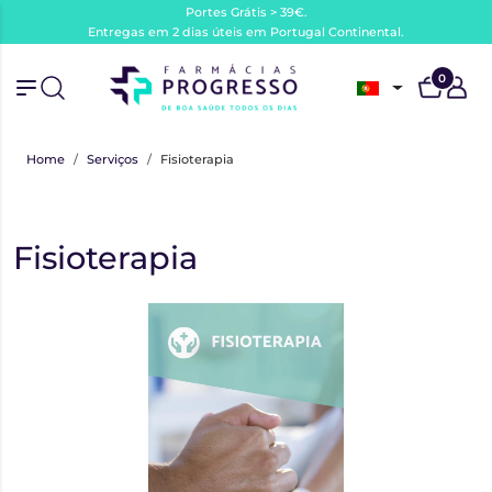
Portes Grátis > 39€.
Entregas em 2 dias úteis em Portugal Continental.
0
Home
Serviços
Fisioterapia
Fisioterapia