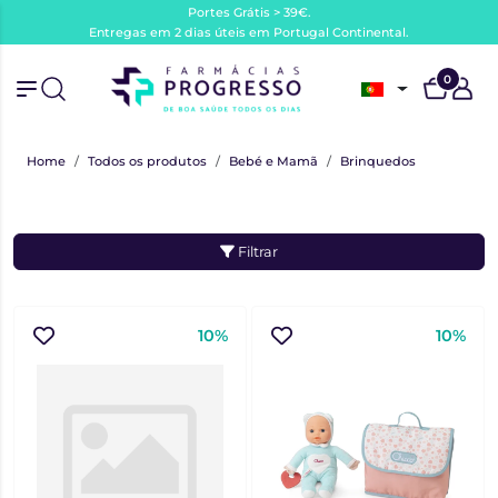
Portes Grátis > 39€.
Entregas em 2 dias úteis em Portugal Continental.
0
Home
Todos os produtos
Bebé e Mamã
Brinquedos
Filtrar
10%
10%