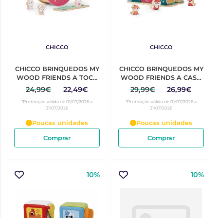
CHICCO
CHICCO
CHICCO BRINQUEDOS MY
CHICCO BRINQUEDOS MY
WOOD FRIENDS A TOCA
WOOD FRIENDS A CASA
DOS COELHINHOS
DAS RAPOSAS 2ANOS+
24,99€
22,49€
29,99€
26,99€
2ANOS+
*Promoção válida de 01/07/2026 a
*Promoção válida de 01/07/2026 a
31/07/2026
31/07/2026
Poucas unidades
Poucas unidades
Comprar
Comprar
10%
10%