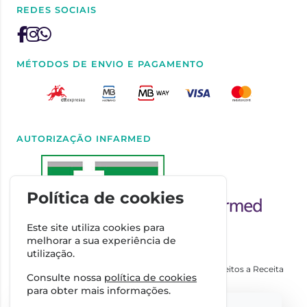
REDES SOCIAIS
MÉTODOS DE ENVIO E PAGAMENTO
AUTORIZAÇÃO INFARMED
Política de cookies
Este site utiliza cookies para
melhorar a sua experiência de
utilização.
Autorizado a Disponibilizar Medicamentos Não Sujeitos a Receita
Consulte nossa
política de cookies
Médica através da Internet pelo Infarmed. I.P.
para obter mais informações.
Direção Técnica