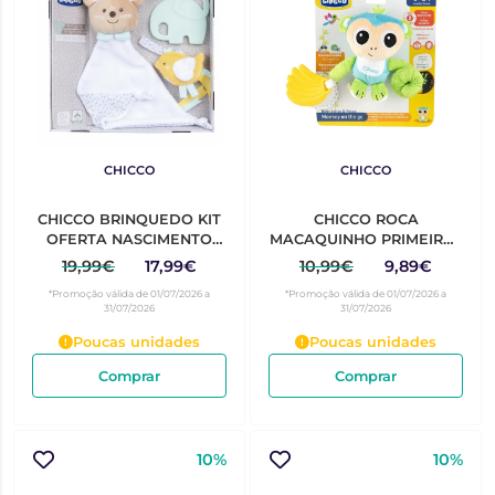
CHICCO
CHICCO
CHICCO BRINQUEDO KIT
CHICCO ROCA
OFERTA NASCIMENTO
MACAQUINHO PRIMEIRAS
0M+
ATIVIDADES
19,99€
17,99€
10,99€
9,89€
*Promoção válida de 01/07/2026 a
*Promoção válida de 01/07/2026 a
31/07/2026
31/07/2026
Poucas unidades
Poucas unidades
Comprar
Comprar
10%
10%