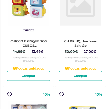
CHICCO
CHICCO BRINQUEDOS
CH BRINQ Unicórnio
CUBOS
Saltitão
MULTIACTIVIDADES 2/1
14,99€
13,49€
30,00€
27,00€
10-36M
*Promoção válida de 01/07/2026 a
*Promoção válida de 01/07/2026 a
31/07/2026
31/07/2026
Poucas unidades
Poucas unidades
Comprar
Comprar
10%
10%