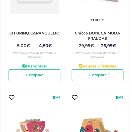
CHICCO
CH BRINQ CARANGUEIJO
Chicco BONECA MUDA
FRALDAS
5,00€
4,50€
29,99€
26,99€
*Promoção válida de 01/07/2026 a
*Promoção válida de 01/07/2026 a
31/07/2026
31/07/2026
Disponível
Poucas unidades
Comprar
Comprar
10%
10%