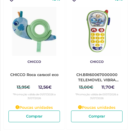
CHICCO
CHICCO
CHICCO Roca caracol eco
CH.BRI60067000000
TELEMOVEL VIBRA
FOTOS
13,95€
12,56€
13,00€
11,70€
*Promoção válida de 01/07/2026 a
*Promoção válida de 01/07/2026 a
31/07/2026
31/07/2026
Poucas unidades
Poucas unidades
Comprar
Comprar