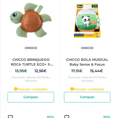
CHICCO
CHICCO
CHICCO BRINQUEDO
CHICCO BOLA MUSICAL
ROCA TURTLE ECO+ 3-
Baby Sense & Focus
24M+
13,95€
12,56€
17,15€
15,44€
*Promoção válida de 01/07/2026 a
*Promoção válida de 01/07/2026 a
31/07/2026
31/07/2026
Poucas unidades
Poucas unidades
Comprar
Comprar
10%
10%