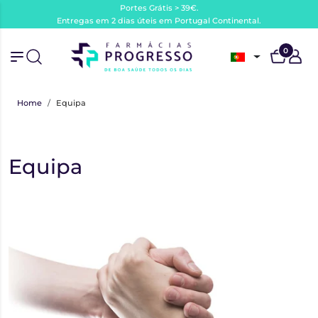
Portes Grátis > 39€.
Entregas em 2 dias úteis em Portugal Continental.
0
Home
Equipa
Equipa