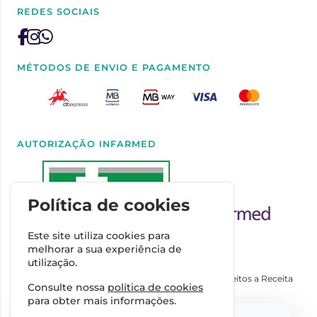
REDES SOCIAIS
MÉTODOS DE ENVIO E PAGAMENTO
AUTORIZAÇÃO INFARMED
Política de cookies
Este site utiliza cookies para
melhorar a sua experiência de
utilização.
Autorizado a Disponibilizar Medicamentos Não Sujeitos a Receita
Consulte nossa
política de cookies
Médica através da Internet pelo Infarmed. I.P.
para obter mais informações.
Direção Técnica