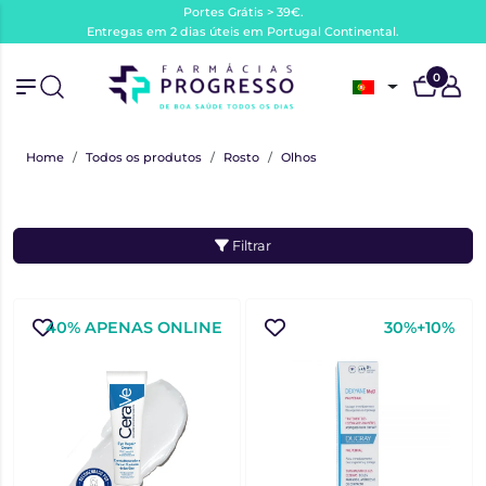
Portes Grátis > 39€.
Entregas em 2 dias úteis em Portugal Continental.
0
Home
Todos os produtos
Rosto
Olhos
Filtrar
40% APENAS ONLINE
30%+10%