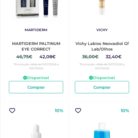
MARTIDERM
VICHY
MARTIDERM PALTINUM
Vichy Labios Neovadiol Gf
EYE CORRECT
Lab/Olhos
46,75€
42,08€
36,00€
32,40€
*Promoção válida de 01/07/2026 a
*Promoção válida de 01/07/2026 a
31/07/2026
31/07/2026
Disponível
Disponível
Comprar
Comprar
10%
10%