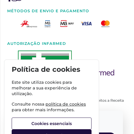
MÉTODOS DE ENVIO E PAGAMENTO
AUTORIZAÇÃO INFARMED
Política de cookies
Este site utiliza cookies para
melhorar a sua experiência de
utilização.
Autorizado a Disponibilizar Medicamentos Não Sujeitos a Receita
Consulte nossa
política de cookies
Médica através da Internet pelo Infarmed. I.P.
para obter mais informações.
Direção Técnica
Select your language:
Dra. Cátia Costa
Cookies essenciais
FARMÁCIA IMPERIAL, Complexo Farmacêutico da Guerra
Junqueiro, S.A.