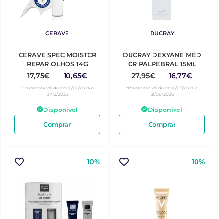
CERAVE
DUCRAY
CERAVE SPEC MOISTCR
DUCRAY DEXYANE MED
REPAR OLHOS 14G
CR PALPEBRAL 15ML
17,75€
10,65€
27,95€
16,77€
*Promoção válida de 06/06/2024 a
*Promoção válida de 01/07/2026 a
31/12/2026
31/08/2026
Disponível
Disponível
Comprar
Comprar
10%
10%