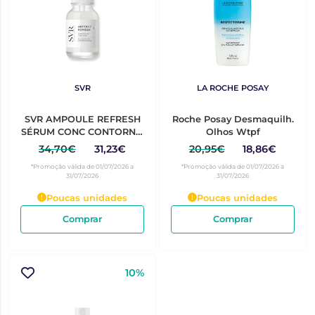
SVR
LA ROCHE POSAY
SVR AMPOULE REFRESH
Roche Posay Desmaquilh.
SÉRUM CONC CONTORNO
Olhos Wtpf
OLHOS 15ML
34,70€
31,23€
20,95€
18,86€
*Promoção válida de 01/07/2026 a
*Promoção válida de 01/07/2026 a
31/07/2026
31/07/2026
Poucas unidades
Poucas unidades
Comprar
Comprar
10%