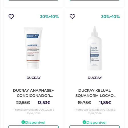
30%+10%
30%+10%
DUCRAY
DUCRAY
DUCRAY ANAPHASE+
DUCRAY KELUAL
CONDICONADOR
SQUANORM LOCAO
FORTIFIC 200ML
200mL
22,55€
13,53€
19,75€
11,85€
*Promoção válida de 01/07/2026 a
*Promoção válida de 01/07/2026 a
31/08/2026
31/08/2026
Disponível
Disponível