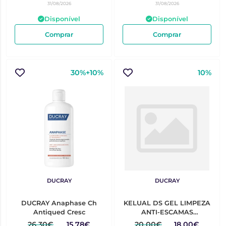
31/08/2026
31/08/2026
Disponível
Disponível
Comprar
Comprar
30%+10%
10%
DUCRAY
DUCRAY
DUCRAY Anaphase Ch
KELUAL DS GEL LIMPEZA
Antiqued Cresc
ANTI-ESCAMAS
ROSTO/CORPO 200ML
26,30€
15,78€
20,00€
18,00€