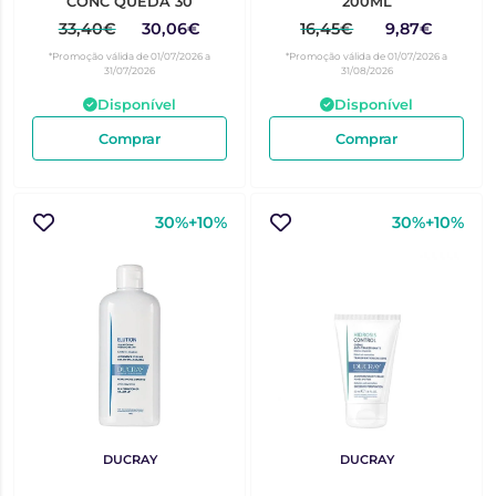
CONC QUEDA 30
200ML
33,40€
30,06€
16,45€
9,87€
*Promoção válida de 01/07/2026 a
*Promoção válida de 01/07/2026 a
31/07/2026
31/08/2026
Disponível
Disponível
Comprar
Comprar
30%+10%
30%+10%
DUCRAY
DUCRAY