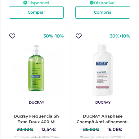
Disponível
Disponível
Comprar
Comprar
30%+10%
30%+10%
DUCRAY
DUCRAY
Ducray Frequencia Sh
DUCRAY Anaphase
Extra Doux 400 Ml
Champô Anti-afinamento
400ML
20,90€
12,54€
26,80€
16,08€
*Promoção válida de 01/07/2026 a
*Promoção válida de 01/07/2026 a