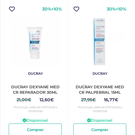
30%+10%
30%+10%
DUCRAY
DUCRAY
DUCRAY DEXYANE MED
DUCRAY DEXYANE MED
CR REPARADOR 30ML
CR PALPEBRAL 15ML
21,00€
12,60€
27,95€
16,77€
*Promoção válida de 01/07/2026 a
*Promoção válida de 01/07/2026 a
31/08/2026
31/08/2026
Disponível
Disponível
Comprar
Comprar