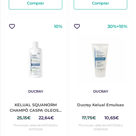
Comprar
Comprar
10%
30%+10%
DUCRAY
DUCRAY
KELUAL SQUANORM
Ducray Kelual Emulsao
CHAMPÔ CASPA OLEOSA
400ML
25,15€
22,64€
17,75€
10,65€
*Promoção válida de 01/07/2026 a
*Promoção válida de 01/07/2026 a
31/07/2026
31/08/2026