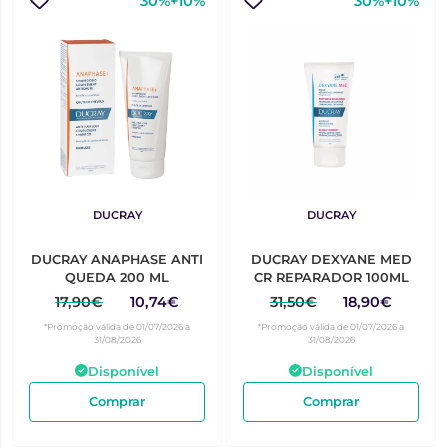
30%+10%
30%+10%
DUCRAY
DUCRAY
DUCRAY ANAPHASE ANTI
DUCRAY DEXYANE MED
QUEDA 200 ML
CR REPARADOR 100ML
17,90€
10,74€
31,50€
18,90€
*Promoção válida de 01/07/2026 a
*Promoção válida de 01/07/2026 a
31/08/2026
31/08/2026
Disponível
Disponível
Comprar
Comprar