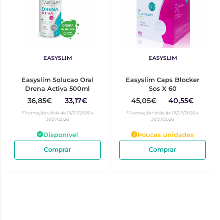
EASYSLIM
EASYSLIM
Easyslim Solucao Oral
Easyslim Caps Blocker
Drena Activa 500ml
Sos X 60
36,85€
33,17€
45,05€
40,55€
*Promoção válida de 01/07/2026 a
*Promoção válida de 01/07/2026 a
31/07/2026
31/07/2026
Disponível
Poucas unidades
Comprar
Comprar