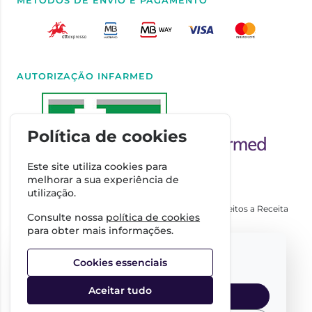
MÉTODOS DE ENVIO E PAGAMENTO
AUTORIZAÇÃO INFARMED
Política de cookies
Este site utiliza cookies para
melhorar a sua experiência de
utilização.
Autorizado a Disponibilizar Medicamentos Não Sujeitos a Receita
Consulte nossa
política de cookies
Médica através da Internet pelo Infarmed. I.P.
para obter mais informações.
Direção Técnica
Select your language:
Dra. Cátia Costa
Cookies essenciais
FARMÁCIA IMPERIAL, Complexo Farmacêutico da Guerra
Junqueiro, S.A.
Aceitar tudo
NIPC:
509342485
English