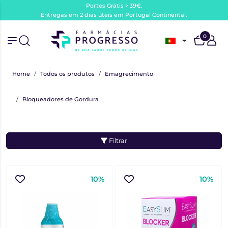
Portes Grátis > 39€.
Entregas em 2 dias úteis em Portugal Continental.
0
Home
Todos os produtos
Emagrecimento
Bloqueadores de Gordura
Filtrar
10%
10%