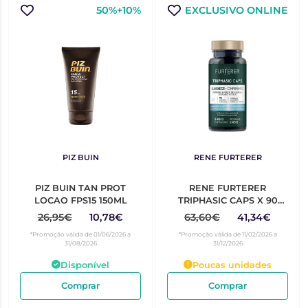
50%+10%
EXCLUSIVO ONLINE
PIZ BUIN
RENE FURTERER
PIZ BUIN TAN PROT
RENE FURTERER
LOCAO FPS15 150ML
TRIPHASIC CAPS X 90
CAPS
26,95€
10,78€
63,60€
41,34€
*Promoção válida de 01/06/2026 a
*Promoção válida de 11/02/2026 a
31/08/2026
31/12/2026
Disponível
Poucas unidades
Comprar
Comprar