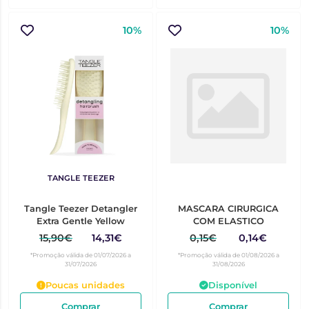
10%
10%
TANGLE TEEZER
Tangle Teezer Detangler
MASCARA CIRURGICA
Extra Gentle Yellow
COM ELASTICO
15,90€
14,31€
0,15€
0,14€
*Promoção válida de 01/07/2026 a
*Promoção válida de 01/08/2026 a
31/07/2026
31/08/2026
Poucas unidades
Disponível
Comprar
Comprar