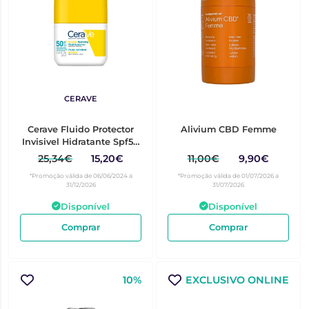
CERAVE
Cerave Fluido Protector
Alivium CBD Femme
Invisivel Hidratante Spf50
50Ml
25,34€
15,20€
11,00€
9,90€
*Promoção válida de 06/06/2024 a
*Promoção válida de 01/07/2026 a
31/12/2026
31/07/2026
Disponível
Disponível
Comprar
Comprar
10%
EXCLUSIVO ONLINE