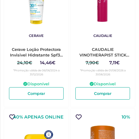
CERAVE
CAUDALIE
Cerave Loção Protectora
CAUDALIE
Invisivel Hidratante Spf30
VINOTHERAPIST STICK
177Ml
LABIAL C/ COR 4.5G
24,10€
14,46€
7,90€
7,11€
*Promoção válida de 06/06/2024 a
*Promoção válida de 01/08/2026 a
31/12/2026
31/08/2026
Disponível
Disponível
Comprar
Comprar
40% APENAS ONLINE
10%