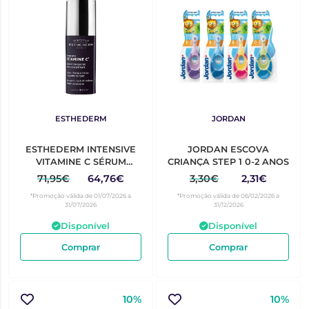
ESTHEDERM
JORDAN
ESTHEDERM INTENSIVE
JORDAN ESCOVA
VITAMINE C SÉRUM
CRIANÇA STEP 1 0-2 ANOS
DUPLA CONCENTRAÇÃO
71,95€
64,76€
3,30€
2,31€
2X10ML
*Promoção válida de 01/07/2026 a
*Promoção válida de 06/02/2026 a
31/07/2026
31/12/2026
Disponível
Disponível
Comprar
Comprar
10%
10%