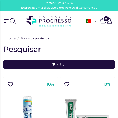
Portes Grátis > 39€.
Entregas em 2 dias úteis em Portugal Continental.
0
Home
Todos os produtos
Pesquisar
Filtrar
10%
10%