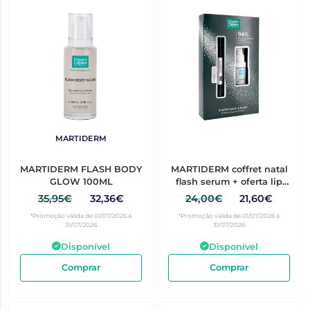
MARTIDERM
MARTIDERM FLASH BODY
MARTIDERM coffret natal
GLOW 100ML
flash serum + oferta lip
supreme balm 2025
35,95€
32,36€
24,00€
21,60€
*Promoção válida de 01/07/2026 a
*Promoção válida de 01/07/2026 a
31/07/2026
31/07/2026
Disponível
Disponível
Comprar
Comprar