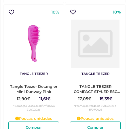
10%
10%
TANGLE TEEZER
TANGLE TEEZER
Tangle Teezer Detangler
TANGLE TEEZER
Mini Runway Pink
COMPACT STYLER ESC
CABELO TEAL MATTE
12,90€
11,61€
17,05€
15,35€
*Promoção válida de 01/07/2026 a
*Promoção válida de 01/07/2026 a
31/07/2026
31/07/2026
Poucas unidades
Poucas unidades
Comprar
Comprar