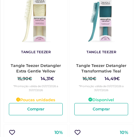
TANGLE TEEZER
TANGLE TEEZER
Tangle Teezer Detangler
Tangle Teezer Detangler
Extra Gentle Yellow
Transformative Teal
15,90€
14,31€
16,10€
14,49€
*Promoção válida de 01/07/2026 a
*Promoção válida de 01/07/2026 a
31/07/2026
31/07/2026
Poucas unidades
Disponível
Comprar
Comprar
10%
10%