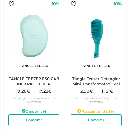
10%
10%
TANGLE TEEZER
TANGLE TEEZER
TANGLE TEEZER ESC CAB
Tangle Teezer Detangler
FINE FRAGILE VERD
Mini Transformative Teal
19,20€
17,28€
12,90€
11,61€
*Promoção válida de 01/07/2026 a
*Promoção válida de 01/07/2026 a
31/07/2026
31/07/2026
Disponível
Poucas unidades
Comprar
Comprar