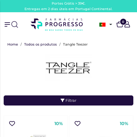
Portes Grátis > 39€.
Entregas em 2 dias úteis em Portugal Continental.
0
Home
Todos os produtos
Tangle Teezer
Filtrar
10%
10%