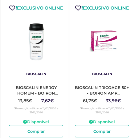
❗️EXCLUSIVO ONLINE
❗️EXCLUSIVO ONLINE
BIOSCALIN
BIOSCALIN
BIOSCALIN ENERGY
BIOSCALIN TRICOAGE 50+
HOMEM - BOIRON
- BOIRON AMP
CHAMPÔ FORTIF 200ML
ANTIQUEDA 10X3.5ML
13,85€
7,62€
61,75€
33,96€
*Promoção válida de 11/02/2026 a
*Promoção válida de 11/02/2026 a
31/12/2026
31/12/2026
Disponível
Disponível
Comprar
Comprar