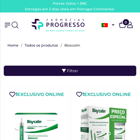
Portes Grátis > 39€.
Entregas em 2 dias úteis em Portugal Continental.
0
Home
Todos os produtos
Bioscalin
Filtrar
❗️EXCLUSIVO ONLINE
❗️EXCLUSIVO ONLINE