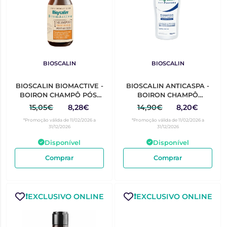
BIOSCALIN
BIOSCALIN
BIOSCALIN BIOMACTIVE -
BIOSCALIN ANTICASPA -
BOIRON CHAMPÔ PÓS-
BOIRON CHAMPÔ
BIÓTICO
CALMANTE CABELO
15,05€
8,28€
14,90€
8,20€
SEBORREGULADOR
SECO 200ML
*Promoção válida de 11/02/2026 a
*Promoção válida de 11/02/2026 a
200ML
31/12/2026
31/12/2026
Disponível
Disponível
Comprar
Comprar
❗️EXCLUSIVO ONLINE
❗️EXCLUSIVO ONLINE