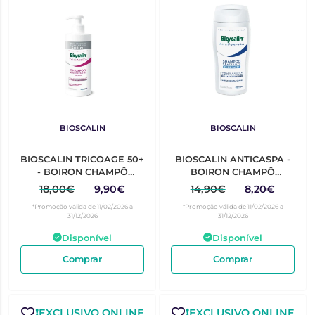
BIOSCALIN
BIOSCALIN
BIOSCALIN TRICOAGE 50+
BIOSCALIN ANTICASPA -
- BOIRON CHAMPÔ
BOIRON CHAMPÔ
FORTIF 400ML
PURIFICANTE CABELO
18,00€
9,90€
14,90€
8,20€
OLEOSO 200ML
*Promoção válida de 11/02/2026 a
*Promoção válida de 11/02/2026 a
31/12/2026
31/12/2026
Disponível
Disponível
Comprar
Comprar
❗️EXCLUSIVO ONLINE
❗️EXCLUSIVO ONLINE