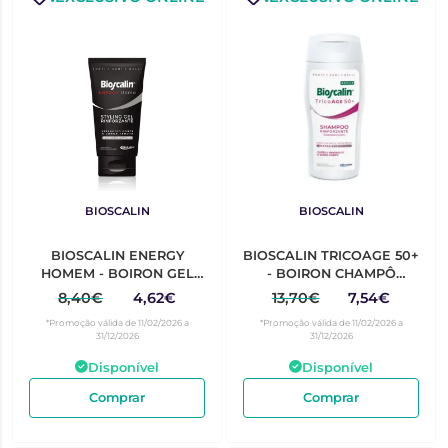
BIOSCALIN
BIOSCALIN
BIOSCALIN ENERGY
BIOSCALIN TRICOAGE 50+
HOMEM - BOIRON GEL
- BOIRON CHAMPÔ
MODELADOR FORTIFIC
FORTIF 200ML
8,40€
4,62€
13,70€
7,54€
150ML
*Promoção válida de 11/02/2026 a
*Promoção válida de 11/02/2026 a
31/12/2026
31/12/2026
Disponível
Disponível
Comprar
Comprar