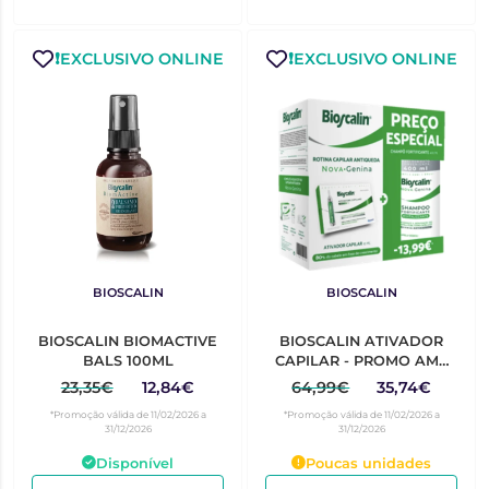
❗️EXCLUSIVO ONLINE
❗️EXCLUSIVO ONLINE
BIOSCALIN
BIOSCALIN
BIOSCALIN BIOMACTIVE
BIOSCALIN ATIVADOR
BALS 100ML
CAPILAR - PROMO AMP
10ML + CHAMPO FORTIF
23,35€
12,84€
64,99€
35,74€
REV 400ML
*Promoção válida de 11/02/2026 a
*Promoção válida de 11/02/2026 a
31/12/2026
31/12/2026
Disponível
Poucas unidades