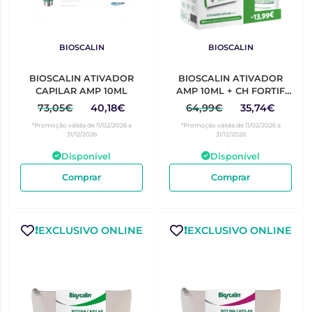
BIOSCALIN
BIOSCALIN
BIOSCALIN ATIVADOR
BIOSCALIN ATIVADOR
CAPILAR AMP 10ML
AMP 10ML + CH FORTIF
VOL NOVA GENINA
73,05€
40,18€
64,99€
35,74€
400ML
*Promoção válida de 11/02/2026 a
*Promoção válida de 11/02/2026 a
31/12/2026
31/12/2026
Disponível
Disponível
Comprar
Comprar
❗️EXCLUSIVO ONLINE
❗️EXCLUSIVO ONLINE