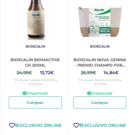
BIOSCALIN
BIOSCALIN
BIOSCALIN BIOMACTIVE
BIOSCALIN NOVA GENINA
CH 200ML
- PROMO CHAMPO FORT
VOLUMIZANTE 200ML+
24,95€
13,72€
26,99€
14,84€
CONDICIONADOR FORT
*Promoção válida de 11/02/2026 a
*Promoção válida de 11/02/2026 a
150ML
31/12/2026
31/12/2026
Disponível
Disponível
Comprar
Comprar
❗️EXCLUSIVO ONLINE
❗️EXCLUSIVO ONLINE