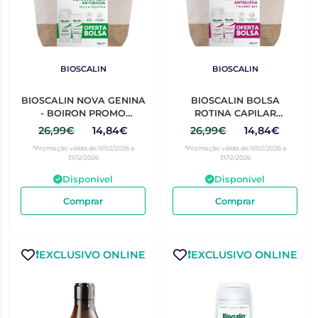
BIOSCALIN
BIOSCALIN
BIOSCALIN NOVA GENINA
BIOSCALIN BOLSA
- BOIRON PROMO
ROTINA CAPILAR
CHAMPÔ FORTIF 200ML +
TRICOAGE50+
26,99€
14,84€
26,99€
14,84€
BÁLS FORTIF 150ML +
*Promoção válida de 11/02/2026 a
*Promoção válida de 11/02/2026 a
OFERTA BOLSA
31/12/2026
31/12/2026
Disponível
Disponível
Comprar
Comprar
❗️EXCLUSIVO ONLINE
❗️EXCLUSIVO ONLINE