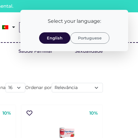
ental.
Select your language:
0
Receita Médica
LOGIN/REGISTO
English
Portuguese
Saúde Familiar
Sexualidade
ina
Ordenar por
10%
10%