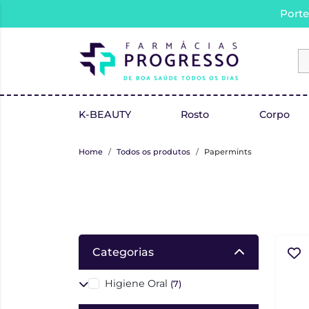
Porte
K-BEAUTY
Rosto
Corpo
Home
Todos os produtos
Papermints
Categorias
Higiene Oral
(7)