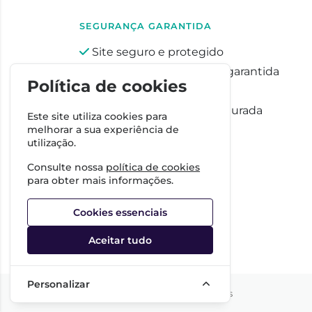
SEGURANÇA GARANTIDA
Site seguro e protegido
Privacidade totalmente garantida
Política de cookies
Pagamentos seguros
Proteção de dados assegurada
Este site utiliza cookies para
melhorar a sua experiência de
utilização.
Consulte nossa
política de cookies
para obter mais informações.
Cookies essenciais
Aceitar tudo
Personalizar
©2026 Todos os direitos reservados