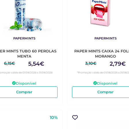
PAPERMINTS
PAPERMINTS
ER MINTS TUBO 60 PEROLAS
PAPER MINTS CAIXA 24 FO
MENTA
MORANGO
5,54€
2,79€
6,15€
3,10€
omoção válida de 01/08/2026 a 31/08/2026
*Promoção válida de 01/08/2026 a 31/08/
Disponível
Disponível
Comprar
Comprar
10%