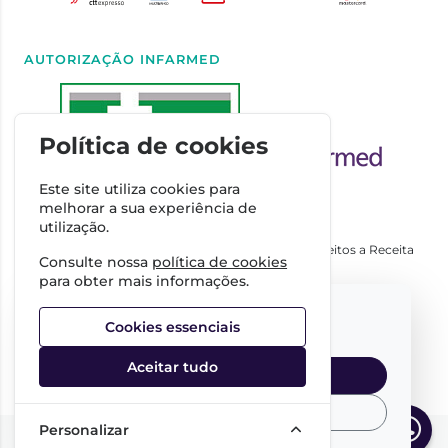
AUTORIZAÇÃO INFARMED
Política de cookies
Este site utiliza cookies para
melhorar a sua experiência de
utilização.
Autorizado a Disponibilizar Medicamentos Não Sujeitos a Receita
Consulte nossa
política de cookies
Médica através da Internet pelo Infarmed. I.P.
para obter mais informações.
Direção Técnica
Select your language:
Dra. Cátia Costa
Cookies essenciais
FARMÁCIA IMPERIAL, Complexo Farmacêutico da Guerra
Junqueiro, S.A.
Aceitar tudo
NIPC:
509342485
English
Portuguese
Personalizar
©2026 Todos os direitos reservados