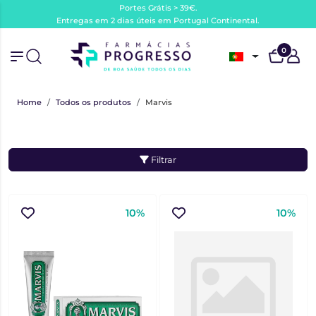
Portes Grátis > 39€.
Entregas em 2 dias úteis em Portugal Continental.
0
Home
Todos os produtos
Marvis
Filtrar
10%
10%