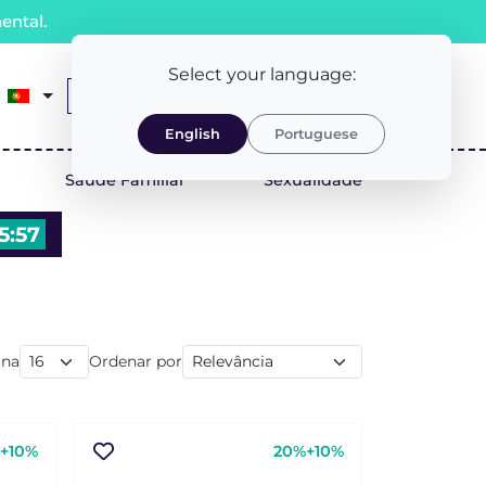
ental.
Select your language:
0
Receita Médica
LOGIN/REGISTO
English
Portuguese
Saúde Familiar
Sexualidade
5:56
ina
Ordenar por
+10%
20%+10%