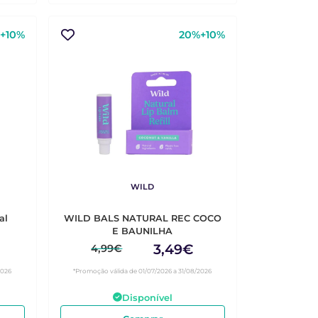
+10%
20%+10%
WILD
al
WILD BALS NATURAL REC COCO
E BAUNILHA
3,49€
4,99€
2026
*Promoção válida de 01/07/2026 a 31/08/2026
Disponível