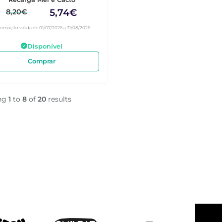
5,74€
8,20€
romoção válida de 01/07/2026 a 31/08/2026
Disponível
Comprar
ng
1
to
8
of
20
results