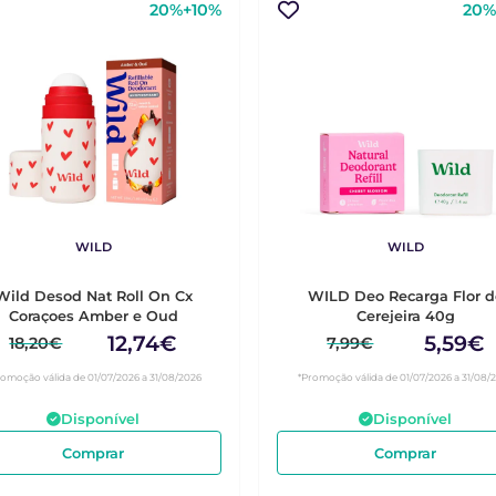
20%+10%
20%
WILD
WILD
Wild Desod Nat Roll On Cx
WILD Deo Recarga Flor d
Coraçoes Amber e Oud
Cerejeira 40g
12,74€
5,59€
18,20€
7,99€
romoção válida de 01/07/2026 a 31/08/2026
*Promoção válida de 01/07/2026 a 31/08/
Disponível
Disponível
Comprar
Comprar