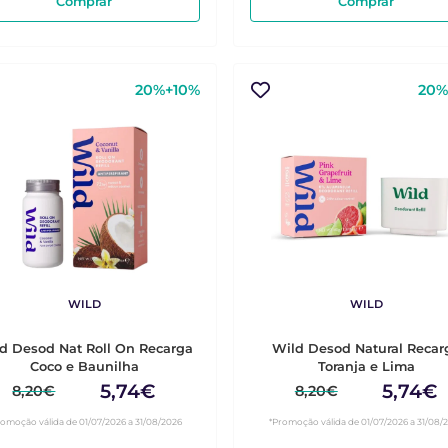
Comprar
Comprar
20%+10%
20%
WILD
WILD
d Desod Nat Roll On Recarga
Wild Desod Natural Recar
Coco e Baunilha
Toranja e Lima
5,74€
5,74€
8,20€
8,20€
romoção válida de 01/07/2026 a 31/08/2026
*Promoção válida de 01/07/2026 a 31/08/