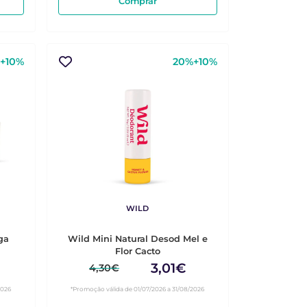
Comprar
+10%
20%+10%
WILD
ga
Wild Mini Natural Desod Mel e
Flor Cacto
3,01€
4,30€
2026
*Promoção válida de 01/07/2026 a 31/08/2026