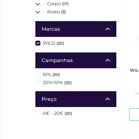
Corpo
(17)
Rosto
(3)
Marcas
WILD
(20)
Campanhas
WILD
10%
(20)
20%+10%
(20)
*P
Preço
0€ - 20€
(20)