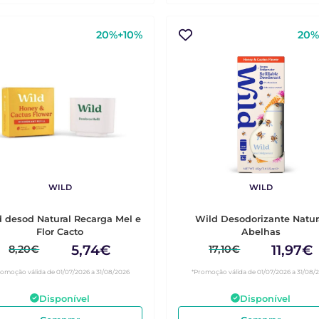
20%+10%
20%
WILD
WILD
 desod Natural Recarga Mel e
Wild Desodorizante Natur
Flor Cacto
Abelhas
5,74€
11,97€
8,20€
17,10€
romoção válida de 01/07/2026 a 31/08/2026
*Promoção válida de 01/07/2026 a 31/08/
Disponível
Disponível