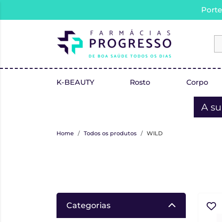
Porte
K-BEAUTY
Rosto
Corpo
A su
Home
Todos os produtos
WILD
Categorias