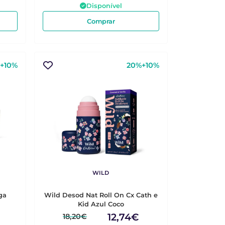
Disponível
Comprar
+10%
20%+10%
WILD
ga
Wild Desod Nat Roll On Cx Cath e
Kid Azul Coco
12,74€
18,20€