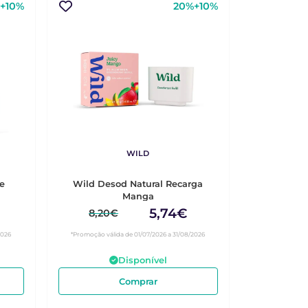
+10%
20%+10%
WILD
e
Wild Desod Natural Recarga
Manga
5,74€
8,20€
2026
*Promoção válida de 01/07/2026 a 31/08/2026
Disponível
Comprar