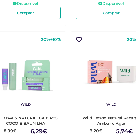
Disponível
Disponível
Comprar
Comprar
20%+10%
20%
WILD
WILD
LD BALS NATURAL CX E REC
Wild Desod Natural Recar
COCO E BAUNILHA
Ambar e Agar
6,29€
5,74€
8,99€
8,20€