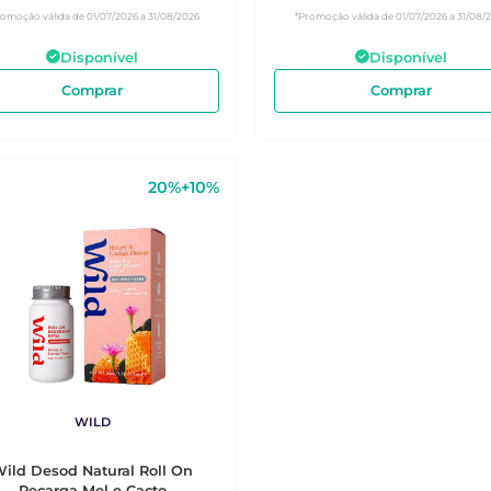
romoção válida de 01/07/2026 a 31/08/2026
*Promoção válida de 01/07/2026 a 31/08/
Disponível
Disponível
Comprar
Comprar
20%+10%
WILD
ild Desod Natural Roll On
Recarga Mel e Cacto