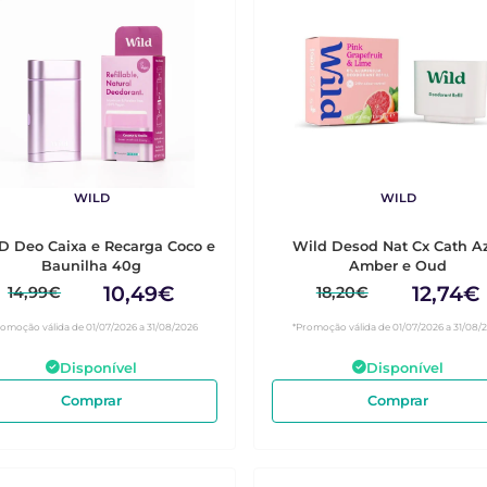
WILD
WILD
 Deo Caixa e Recarga Coco e
Wild Desod Nat Cx Cath A
Baunilha 40g
Amber e Oud
10,49€
12,74€
14,99€
18,20€
romoção válida de 01/07/2026 a 31/08/2026
*Promoção válida de 01/07/2026 a 31/08/
Disponível
Disponível
Comprar
Comprar