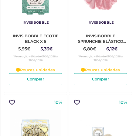
INVISIBOBBLE
INVISIBOBBLE
INVISIBOBBLE ECOTIE
INVISIBOBBLE
BLACK X 5
SPRUNCHIE ELÁSTICO
CABELO PRIMA
5,95€
5,36€
6,80€
6,12€
BALLERINA ROSA
*Promoção válida de 01/07/2026 a
*Promoção válida de 01/07/2026 a
31/07/2026
31/07/2026
Poucas unidades
Poucas unidades
Comprar
Comprar
10%
10%