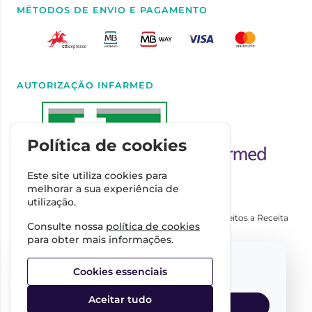
MÉTODOS DE ENVIO E PAGAMENTO
AUTORIZAÇÃO INFARMED
Política de cookies
Este site utiliza cookies para
melhorar a sua experiência de
utilização.
Autorizado a Disponibilizar Medicamentos Não Sujeitos a Receita
Consulte nossa
política de cookies
Médica através da Internet pelo Infarmed. I.P.
para obter mais informações.
Direção Técnica
Select your language:
Dra. Cátia Costa
Cookies essenciais
FARMÁCIA IMPERIAL, Complexo Farmacêutico da Guerra
Junqueiro, S.A.
Aceitar tudo
NIPC:
509342485
English