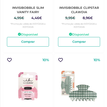
INVISIBOBBLE SLIM
INVISIBOBBLE CLIPSTAR
VANITY FAIRY
CLAWDIA
4,95€
4,46€
9,95€
8,96€
*Promoção válida de 01/07/2026 a
*Promoção válida de 01/07/2026 a
31/07/2026
31/07/2026
Disponível
Disponível
Comprar
Comprar
10%
10%