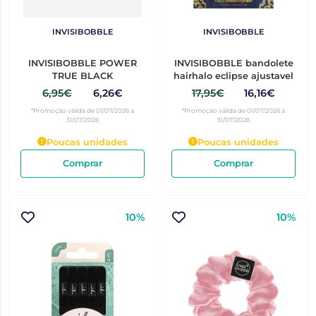
INVISIBOBBLE
INVISIBOBBLE
INVISIBOBBLE POWER
INVISIBOBBLE bandolete
TRUE BLACK
hairhalo eclipse ajustavel
6,95€
6,26€
17,95€
16,16€
*Promoção válida de 01/07/2026 a
*Promoção válida de 01/07/2026 a
31/07/2026
31/07/2026
Poucas unidades
Poucas unidades
Comprar
Comprar
10%
10%