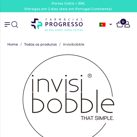
Portes Grátis > 39€.
Entregas em 2 dias úteis em Portugal Continental.
0
Home
Todos os produtos
Invisibobble