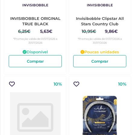
INVISIBOBBLE
INVISIBOBBLE
INVISIBOBBLE ORIGINAL
Invisibobble Clipstar All
TRUE BLACK
Stars Country Club
6,25€
5,63€
10,95€
9,86€
*Promoção válida de 01/07/2026 a
*Promoção válida de 01/07/2026 a
31/07/2026
31/07/2026
Disponível
Poucas unidades
Comprar
Comprar
10%
10%