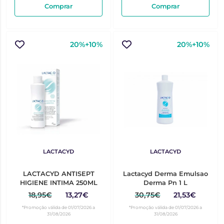
Comprar
Comprar
20%+10%
20%+10%
LACTACYD
LACTACYD
LACTACYD ANTISEPT
Lactacyd Derma Emulsao
HIGIENE INTIMA 250ML
Derma Pn 1 L
18,95€
13,27€
30,75€
21,53€
*Promoção válida de 01/07/2026 a
*Promoção válida de 01/07/2026 a
31/08/2026
31/08/2026