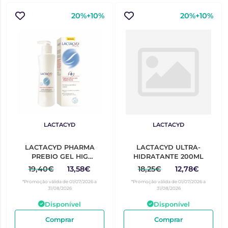
20%+10%
20%+10%
LACTACYD
LACTACYD
LACTACYD PHARMA
LACTACYD ULTRA-
PREBIO GEL HIG
HIDRATANTE 200ML
INT250ML
19,40€
13,58€
18,25€
12,78€
*Promoção válida de 01/07/2026 a
*Promoção válida de 01/07/2026 a
31/08/2026
31/08/2026
Disponível
Disponível
Comprar
Comprar