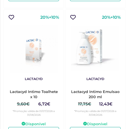
20%+10%
20%+10%
LACTACYD
LACTACYD
Lactacyd Intimo Toalhete
Lactacyd Intimo Emulsao
x 10
200 ml
9,60€
6,72€
17,75€
12,43€
*Promoção válida de 01/07/2026 a
*Promoção válida de 01/07/2026 a
31/08/2026
31/08/2026
Disponível
Disponível