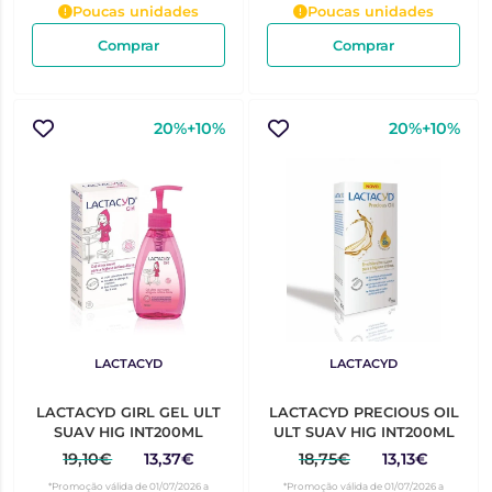
Poucas unidades
Poucas unidades
Comprar
Comprar
20%+10%
20%+10%
LACTACYD
LACTACYD
LACTACYD GIRL GEL ULT
LACTACYD PRECIOUS OIL
SUAV HIG INT200ML
ULT SUAV HIG INT200ML
19,10€
13,37€
18,75€
13,13€
*Promoção válida de 01/07/2026 a
*Promoção válida de 01/07/2026 a