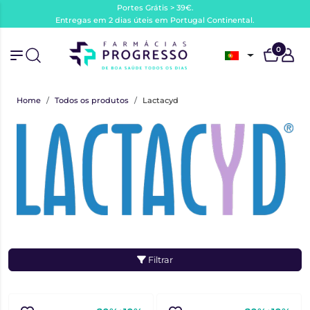
Portes Grátis > 39€.
Entregas em 2 dias úteis em Portugal Continental.
0
Home
Todos os produtos
Lactacyd
Filtrar