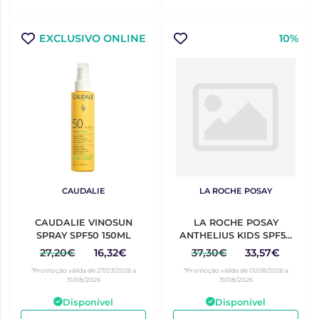
EXCLUSIVO ONLINE
10%
CAUDALIE
LA ROCHE POSAY
CAUDALIE VINOSUN
LA ROCHE POSAY
SPRAY SPF50 150ML
ANTHELIUS KIDS SPF50
200ML
27,20€
16,32€
37,30€
33,57€
*Promoção válida de 27/03/2026 a
*Promoção válida de 01/08/2026 a
31/08/2026
31/08/2026
Disponível
Disponível