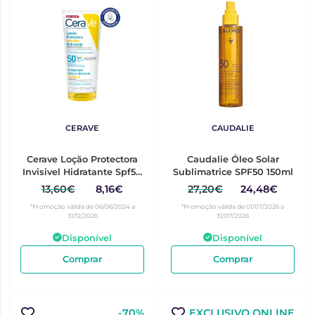
CERAVE
CAUDALIE
Cerave Loção Protectora
Caudalie Óleo Solar
Invisivel Hidratante Spf50
Sublimatrice SPF50 150ml
75Ml
13,60€
8,16€
27,20€
24,48€
*Promoção válida de 06/06/2024 a
*Promoção válida de 01/07/2026 a
31/12/2026
31/07/2026
Disponível
Disponível
Comprar
Comprar
-70%
EXCLUSIVO ONLINE