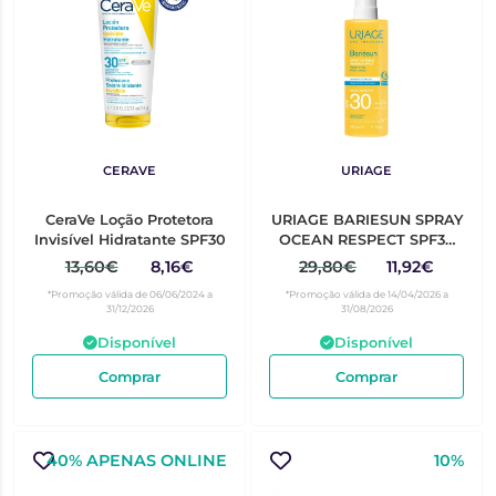
CERAVE
URIAGE
CeraVe Loção Protetora
URIAGE BARIESUN SPRAY
Invisível Hidratante SPF30
OCEAN RESPECT SPF30
200ML
13,60€
8,16€
29,80€
11,92€
*Promoção válida de 06/06/2024 a
*Promoção válida de 14/04/2026 a
31/12/2026
31/08/2026
Disponível
Disponível
Comprar
Comprar
40% APENAS ONLINE
10%