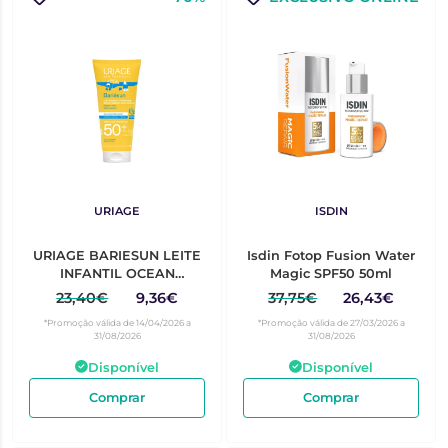
URIAGE
ISDIN
URIAGE BARIESUN LEITE
Isdin Fotop Fusion Water
INFANTIL OCEAN
Magic SPF50 50ml
RESPECT SPF50+ 100ML
23,40€
9,36€
37,75€
26,43€
*Promoção válida de 14/04/2026 a
*Promoção válida de 27/03/2026 a
31/08/2026
31/08/2026
Disponível
Disponível
Comprar
Comprar