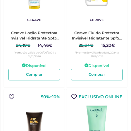
CERAVE
CERAVE
Cerave Loção Protectora
Cerave Fluido Protector
Invisivel Hidratante Spf30
Invisivel Hidratante Spf50
177Ml
50Ml
24,10€
14,46€
25,34€
15,20€
*Promoção válida de 06/06/2024 a
*Promoção válida de 06/06/2024 a
31/12/2026
31/12/2026
Disponível
Disponível
Comprar
Comprar
50%+10%
EXCLUSIVO ONLINE