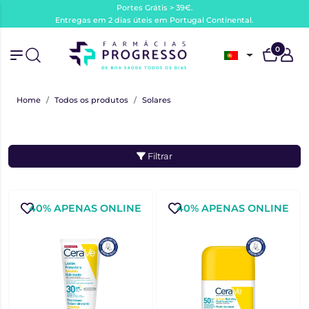
Portes Grátis > 39€.
Entregas em 2 dias úteis em Portugal Continental.
0
Home
Todos os produtos
Solares
Filtrar
40% APENAS ONLINE
40% APENAS ONLINE