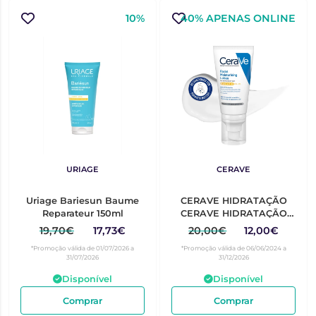
10%
40% APENAS ONLINE
URIAGE
CERAVE
Uriage Bariesun Baume
CERAVE HIDRATAÇÃO
Reparateur 150ml
CERAVE HIDRATAÇÃO
LOÇÃO ROSTO HIDRAT
19,70€
17,73€
20,00€
12,00€
AM SPF30 52ML
*Promoção válida de 01/07/2026 a
*Promoção válida de 06/06/2024 a
31/07/2026
31/12/2026
Disponível
Disponível
Comprar
Comprar