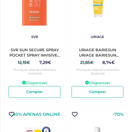
SVR
URIAGE
SVR SUN SECURE SPRAY
URIAGE BARIESUN
POCKET SPRAY INVISÍVEL
URIAGE BARIESUN
SPF50+ 20ML
CREME HIDRAT OCEAN
12,15€
7,29€
21,85€
8,74€
RESPECT SPF30 50ML
*Promoção válida de 27/03/2026 a
*Promoção válida de 14/04/2026 a
31/08/2026
31/08/2026
Disponível
Disponível
Comprar
Comprar
40% APENAS ONLINE
-70%