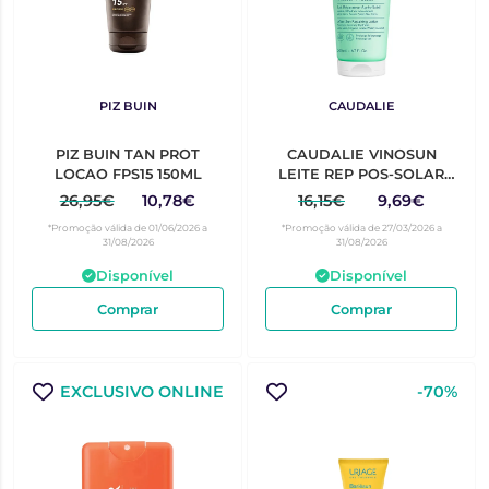
PIZ BUIN
CAUDALIE
PIZ BUIN TAN PROT
CAUDALIE VINOSUN
LOCAO FPS15 150ML
LEITE REP POS-SOLAR
200ML
26,95€
10,78€
16,15€
9,69€
*Promoção válida de 01/06/2026 a
*Promoção válida de 27/03/2026 a
31/08/2026
31/08/2026
Disponível
Disponível
Comprar
Comprar
EXCLUSIVO ONLINE
-70%