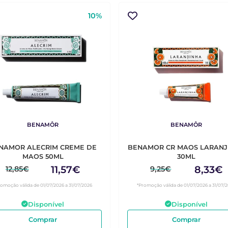
10%
BENAMÔR
BENAMÔR
NAMOR ALECRIM CREME DE
BENAMOR CR MAOS LARANJ
MAOS 50ML
30ML
11,57€
8,33€
12,85€
9,25€
romoção válida de 01/07/2026 a 31/07/2026
*Promoção válida de 01/07/2026 a 31/07/
Disponível
Disponível
Comprar
Comprar