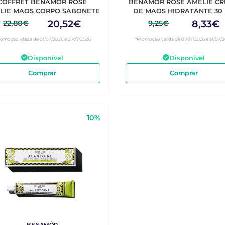
COFFRET BENAMOR ROSE
BENAMOR ROSE AMELIE C
AMELIE MAOS CORPO SABONETE
DE MAOS HIDRATANTE 30
20,52€
8,33€
22,80€
9,25€
romoção válida de 01/07/2026 a 31/07/2026
*Promoção válida de 01/07/2026 a 31/07/
Disponível
Disponível
Comprar
Comprar
10%
BENAMÔR