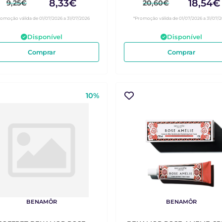
8,33€
18,54€
9,25€
20,60€
romoção válida de 01/07/2026 a 31/07/2026
*Promoção válida de 01/07/2026 a 31/07/
Disponível
Disponível
Comprar
Comprar
10%
BENAMÔR
BENAMÔR