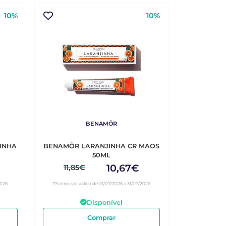
10%
10%
BENAMÔR
INHA
BENAMÔR LARANJINHA CR MAOS
50ML
10,67€
11,85€
2026
*Promoção válida de 01/07/2026 a 31/07/2026
Disponível
Comprar