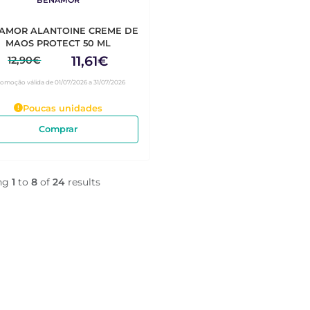
AMOR ALANTOINE CREME DE
MAOS PROTECT 50 ML
11,61€
12,90€
romoção válida de 01/07/2026 a 31/07/2026
Poucas unidades
Comprar
ng
1
to
8
of
24
results