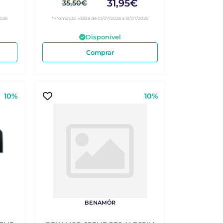
31,95€
35,50€
2026
*Promoção válida de 01/07/2026 a 31/07/2026
Disponível
Comprar
10%
10%
BENAMÔR