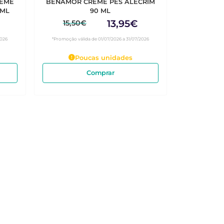
REME
BENAMOR CREME PES ALECRIM
 ML
90 ML
13,95€
15,50€
2026
*Promoção válida de 01/07/2026 a 31/07/2026
Poucas unidades
Comprar