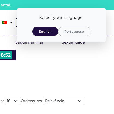
ental.
Select your language:
0
Receita Médica
LOGIN/REGISTO
English
Portuguese
Saúde Familiar
Sexualidade
8:51
ina
Ordenar por