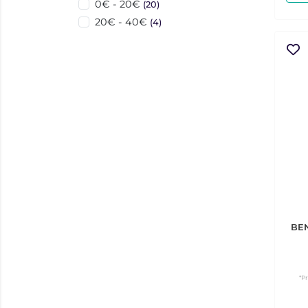
0€ - 20€
(20)
20€ - 40€
(4)
BE
*P