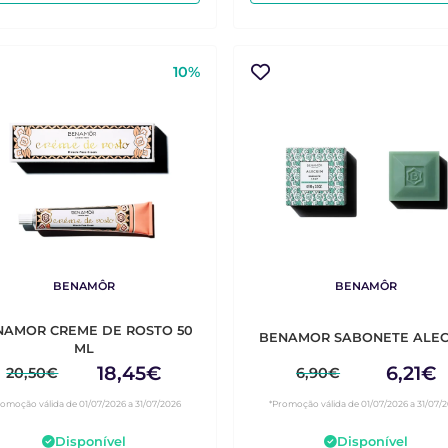
10%
BENAMÔR
BENAMÔR
NAMOR CREME DE ROSTO 50
BENAMOR SABONETE ALEC
ML
18,45€
6,21€
20,50€
6,90€
romoção válida de 01/07/2026 a 31/07/2026
*Promoção válida de 01/07/2026 a 31/07/
Disponível
Disponível