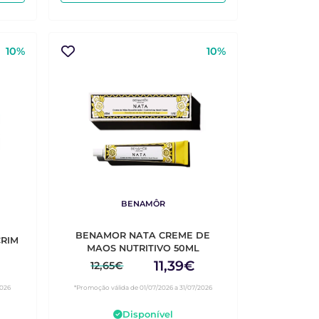
10%
10%
BENAMÔR
BENAMOR NATA CREME DE
RIM
MAOS NUTRITIVO 50ML
11,39€
12,65€
2026
*Promoção válida de 01/07/2026 a 31/07/2026
Disponível