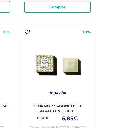
Comprar
10%
10%
BENAMÔR
OSE
BENAMOR SABONETE DE
ALANTOINE 100 G
5,85€
6,50€
2026
*Promoção válida de 01/07/2026 a 31/07/2026