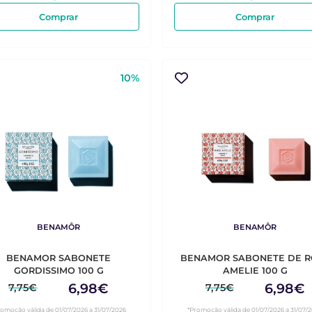
Comprar
Comprar
10%
BENAMÔR
BENAMÔR
BENAMOR SABONETE
BENAMOR SABONETE DE R
GORDISSIMO 100 G
AMELIE 100 G
6,98€
6,98€
7,75€
7,75€
romoção válida de 01/07/2026 a 31/07/2026
*Promoção válida de 01/07/2026 a 31/07/