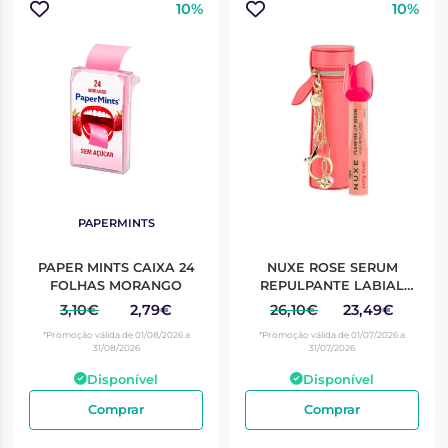
10%
10%
PAPERMINTS
PAPER MINTS CAIXA 24
NUXE ROSE SERUM
FOLHAS MORANGO
REPULPANTE LABIAL
COM BOLSA
3,10€
2,79€
26,10€
23,49€
*Promoção válida de 01/08/2026 a
*Promoção válida de 01/07/2026 a
31/08/2026
31/07/2026
Disponível
Disponível
Comprar
Comprar