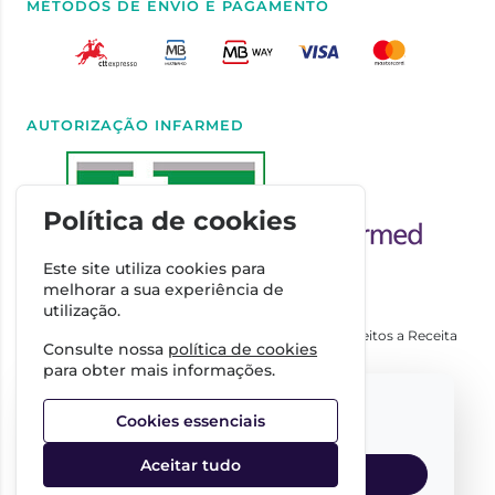
MÉTODOS DE ENVIO E PAGAMENTO
AUTORIZAÇÃO INFARMED
Política de cookies
Este site utiliza cookies para
melhorar a sua experiência de
utilização.
Autorizado a Disponibilizar Medicamentos Não Sujeitos a Receita
Consulte nossa
política de cookies
Médica através da Internet pelo Infarmed. I.P.
para obter mais informações.
Direção Técnica
Select your language:
Dra. Cátia Costa
Cookies essenciais
FARMÁCIA IMPERIAL, Complexo Farmacêutico da Guerra
Junqueiro, S.A.
Aceitar tudo
NIPC:
509342485
English